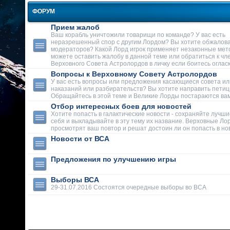
ФОРУМ
Прием жалоб
Ваш корабль уничтожили товарищи по команде? У вас есть
неразрешенный спор с другим Лордом? Вы хотите обжалова
модераторов? Какой Лорд игрок применяет незаконные мет
можете оставить жалобу в данной теме или обратиться к чл
Верховного Совета Астролордов в личку если боитесь огласк
Вопросы к Верховному Совету Астролордов
У вас есть вопросы или предложения касающиеся совета ил
наказаний или разбирательств? Вы хотите направить пети
Обращайтесь в этой теме и Великие Лорды постараются вам
Отбор интересных боев для новостей
Хотите попасть в галактические новости - сохраняйте лучши
себя и выкладывайте в эту тему их название. Верховные Ло
просмотрят ваш повтор и решат достоин ли он попасть в но
Новости от ВСА
Предложения по улучшению игры
Выборы ВСА
29-31.07.2016 Состоятся очередные выборы во ВСА