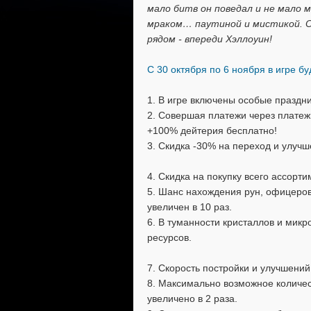
мало битв он поведал и не мало 
мраком… паутиной и мистикой. О
рядом - впереди Хэллоуин!
С 30 октября по 6 ноября в игре 
1. В игре включены особые празд
2. Совершая платежи через платеж
+100% дейтерия бесплатно!
3. Скидка -30% на переход и улуч
4. Скидка на покупку всего ассорт
5. Шанс нахождения рун, офицеров
увеличен в 10 раз.
6. В туманности кристаллов и микр
ресурсов.
7. Скорость постройки и улучшени
8. Максимально возможное количес
увеличено в 2 раза.