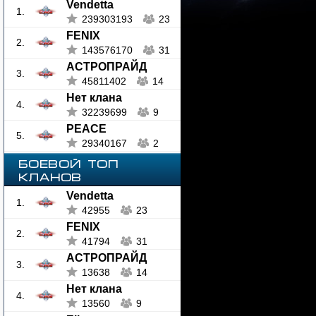
Vendetta
1.
239303193
23
FENIX
2.
143576170
31
АСТРОПРАЙД
3.
45811402
14
Нет клана
4.
32239699
9
PEACE
5.
29340167
2
БОЕВОЙ ТОП
КЛАНОВ
Vendetta
1.
42955
23
FENIX
2.
41794
31
АСТРОПРАЙД
3.
13638
14
Нет клана
4.
13560
9