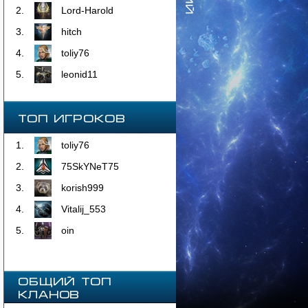
2.
Lord-Harold
3.
hitch
4.
toliy76
5.
leonid11
Топ Игроков
1.
toliy76
2.
75SkYNeT75
3.
korish999
4.
Vitalij_553
5.
oin
ОБЩИЙ ТОП
КЛАНОВ