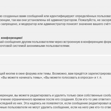
во созданных вами сообщений или идентифицируют определённых пользоват
енции, так как они установлены её администратором. Пожалуйста, не засо
о запрещено, и модератор или администратор понизят значение вашего счёт
на конференцию!
ail-сообщения другим пользователям через встроенную в конференцию форму
 почтовой системой анонимными пользователями.
ей кнопке в окне форума или темы. Возможно, вам придётся зарегистрирова
«Вы можете начинать темы», «Вы можете голосовать в опросах» и т. п.
еренции, вы можете редактировать и удалять только свои собственные сооб
течение ограниченного времени после его создания. Если кто-то уже ответил
последней из них. Эта надпись не появляется, если сообщение редактировал 
ные пользователи не могут удалить сообщение, если на него уже кто-то отве