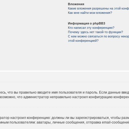
Вложения
Какие вложения разрешены на этой кон
Как мне найти мои вложения?
Информация о phpBB3
Кто написал эту конференцию?
Почему здесь нет такой-то функции?
С кем можно связаться по вопросу некор
этой конференцией?
есь, что вы правильно вводите имя пользователя и пароль. Если данные вве
е возможно, что администратор неправильно настроил конфигурацию конферен
истратор настроил конференцию: должны ли вы зарегистрироваться, чтобы раз
м пользователям: аватары, личные сообщения, отправка email-сообщений, уч