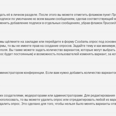
ать её в личном разделе. После этого вы можете отметить флажком пункт
Пр
подписи по умолчанию ко всем вашим сообщениям, сделав соответствующий 
тменить добавление подписи в отдельных сообщениях, убрав флажок
Присоед
емы щёлкните на закладке или перейдите в форму
Создать опрос
под основн
ормы, то вы не имеете прав на создание опросов. Задайте тему и как минимум
о поля. Вы также можете задать количество вариантов, которые могут выбрат
прос будет постоянным) и возможность пользователей изменять вариант, за к
дминистратором конференции. Если вам нужно добавить количество варианто
ко их создателями, модераторами или администраторами. Для редактирования
проголосовать, то вы можете удалить опрос или отредактировать любой из вари
алить опрос. Это сделано для того, чтобы нельзя было менять варианты отв