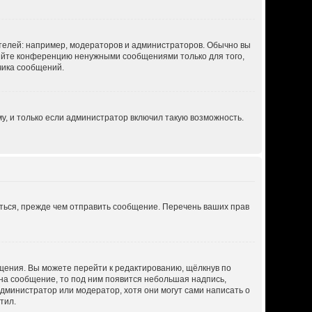
елей: например, модераторов и администраторов. Обычно вы
ряйте конференцию ненужными сообщениями только для того,
чика сообщений.
, и только если администратор включил такую возможность.
ться, прежде чем отправить сообщение. Перечень ваших прав
щения. Вы можете перейти к редактированию, щёлкнув по
 на сообщение, то под ним появится небольшая надпись,
администратор или модератор, хотя они могут сами написать о
тил.