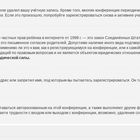
или удалил вашу учётную запись. Кроме того, многие конференции периодич
 Если это произошло, попробуйте зарегистрироваться снова и активнее учас
щите частных прав ребёнка в интернете от 1998 г. — это закон Соединённых Шт
это письменное согласие родителей. Допустимо наличие иного вида подтве
именимо ли это к вам, как к регистрирующемуся на конференции, или к само
ндаций по правовым вопросам и не является объектом юридических отношени
идической силы.
рес или запретил имя, под которым вы пытаетесь зарегистрироваться. Он т
ставаться авторизованным на этой конференции, а также выполняют другие ф
ете трудности с входом или выходом с конференции, возможно, удаление co