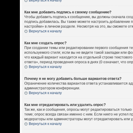
Вернуться к началу
Как мне добавить подпись к своему сообщению?
Чтобы добавить подпись к сообщению, вы должны сначала созд
подпись добавилась. Вы также можете настроить добавление 
настройки» в личном разделе. Несмотря на это, вы сможете о
Вернуться к началу
Как мне создать опрос?
При создании темы или редактировании первого сообщения т
используемого стиля; если вы не видите такой закладки или ф
что каждый вариант находится на отдельной строке текстовог
ответа», период проведения опроса в днях (0 означает, что о
Вернуться к началу
Почему я не могу добавить больше вариантов ответа?
Ограничение количества вариантов ответа устанавливается а
администратором конференции.
Вернуться к началу
Как мне отредактировать или удалить опрос?
Так же, как и сообщения, опросы могут редактироваться толь
теме; опрос всегда связан именно с ним. Если никто не успел 
модераторы или администраторы могут отредактировать или уд
Вернуться к началу