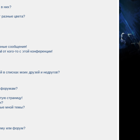
 в них?
 разные цвета?
чные сообщения!
 от кого-то с этой конференции!
й в списках моих друзей и недругов?
и форумам?
стую страницу!
и?
ные мной темы?
тему или форум?