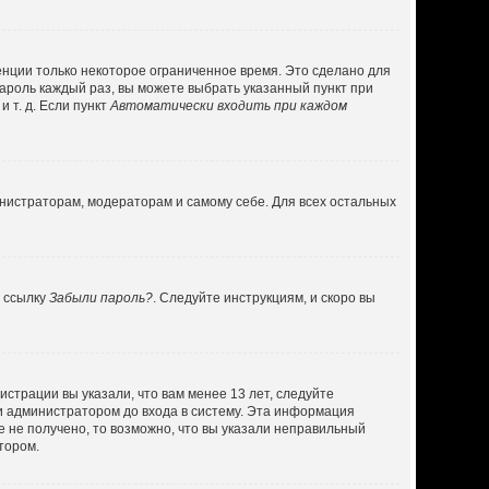
енции только некоторое ограниченное время. Это сделано для
пароль каждый раз, вы можете выбрать указанный пункт при
 т. д. Если пункт
Автоматически входить при каждом
инистраторам, модераторам и самому себе. Для всех остальных
а ссылку
Забыли пароль?
. Следуйте инструкциям, и скоро вы
страции вы указали, что вам менее 13 лет, следуйте
и администратором до входа в систему. Эта информация
 не получено, то возможно, что вы указали неправильный
тором.