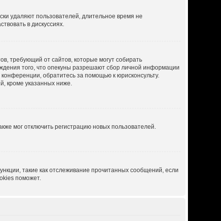
ески удаляют пользователей, длительное время не
твовать в дискуссиях.
атов, требующий от сайтов, которые могут собирать
рждения того, что опекуны разрешают сбор личной информации
й конференции, обратитесь за помощью к юрисконсульту.
й, кроме указанных ниже.
акже мог отключить регистрацию новых пользователей.
ункции, такие как отслеживание прочитанных сообщений, если
okies поможет.