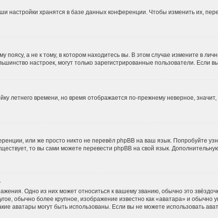
ши настройки хранятся в базе данных конференции. Чтобы изменить их, пер
 поясу, а не к тому, в котором находитесь вы. В этом случае измените в личн
и большинство настроек, могут только зарегистрированные пользователи. Если 
ойку летнего времени, но время отображается по-прежнему неверное, значит
ренции, или же просто никто не перевёл phpBB на ваш язык. Попробуйте уз
 существует, то вы сами можете перевести phpBB на свой язык. Дополнительн
?
ажения. Одно из них может относиться к вашему званию, обычно это звёздочки
угое, обычно более крупное, изображение известно как «аватара» и обычно 
, какие аватары могут быть использованы. Если вы не можете использовать а