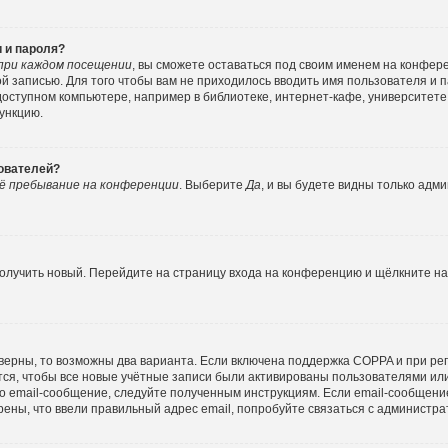
 и пароля?
при каждом посещении
, вы сможете оставаться под своим именем на конфер
ной записью. Для того чтобы вам не приходилось вводить имя пользователя и 
ступном компьютере, например в библиотеке, интернет-кафе, университете и
функцию.
зователей?
ё пребывание на конференции
. Выберите
Да
, и вы будете видны только адм
 получить новый. Перейдите на страницу входа на конференцию и щёлкните н
верны, то возможны два варианта. Если включена поддержка COPPA и при реги
ся, чтобы все новые учётные записи были активированы пользователями ил
о email-сообщение, следуйте полученным инструкциям. Если email-сообщение
рены, что ввели правильный адрес email, попробуйте связаться с администра