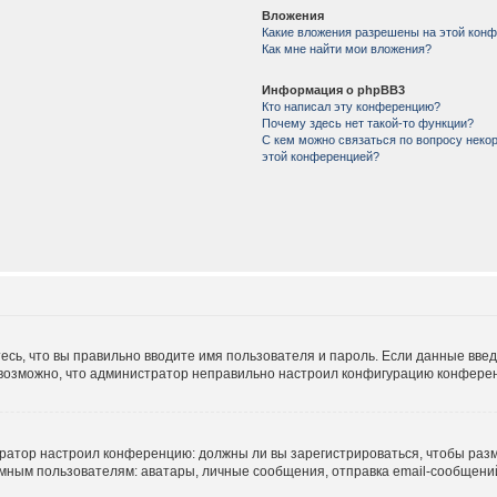
Вложения
Какие вложения разрешены на этой кон
Как мне найти мои вложения?
Информация о phpBB3
Кто написал эту конференцию?
Почему здесь нет такой-то функции?
С кем можно связаться по вопросу некор
этой конференцией?
есь, что вы правильно вводите имя пользователя и пароль. Если данные вве
е возможно, что администратор неправильно настроил конфигурацию конферен
истратор настроил конференцию: должны ли вы зарегистрироваться, чтобы раз
м пользователям: аватары, личные сообщения, отправка email-сообщений, уч