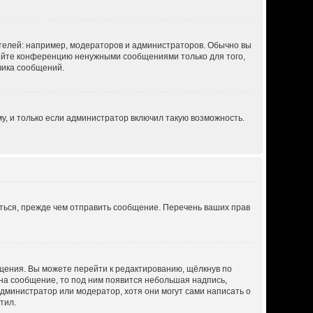
елей: например, модераторов и администраторов. Обычно вы
ряйте конференцию ненужными сообщениями только для того,
чика сообщений.
, и только если администратор включил такую возможность.
ться, прежде чем отправить сообщение. Перечень ваших прав
щения. Вы можете перейти к редактированию, щёлкнув по
 на сообщение, то под ним появится небольшая надпись,
администратор или модератор, хотя они могут сами написать о
тил.