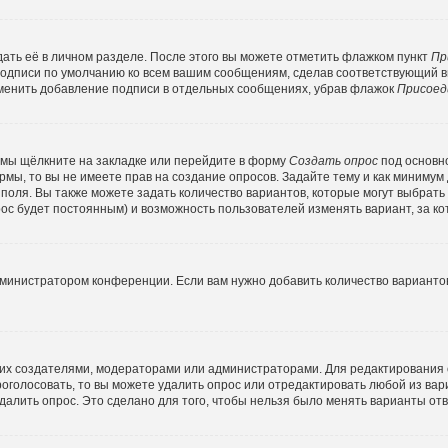
ать её в личном разделе. После этого вы можете отметить флажком пункт
Пр
подписи по умолчанию ко всем вашим сообщениям, сделав соответствующий 
тменить добавление подписи в отдельных сообщениях, убрав флажок
Присоед
емы щёлкните на закладке или перейдите в форму
Создать опрос
под основн
ормы, то вы не имеете прав на создание опросов. Задайте тему и как минимум
о поля. Вы также можете задать количество вариантов, которые могут выбрат
прос будет постоянным) и возможность пользователей изменять вариант, за к
дминистратором конференции. Если вам нужно добавить количество варианто
ко их создателями, модераторами или администраторами. Для редактирования
проголосовать, то вы можете удалить опрос или отредактировать любой из вари
алить опрос. Это сделано для того, чтобы нельзя было менять варианты отв