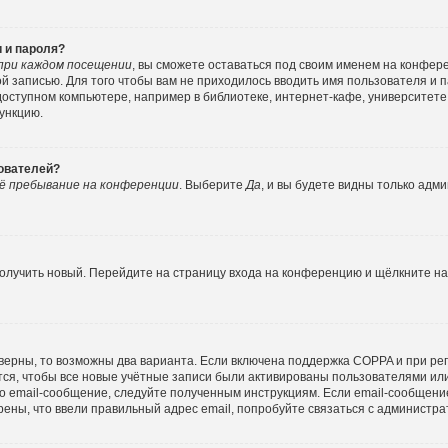
 и пароля?
при каждом посещении
, вы сможете оставаться под своим именем на конфер
ной записью. Для того чтобы вам не приходилось вводить имя пользователя и 
ступном компьютере, например в библиотеке, интернет-кафе, университете и
функцию.
зователей?
ё пребывание на конференции
. Выберите
Да
, и вы будете видны только адм
 получить новый. Перейдите на страницу входа на конференцию и щёлкните н
верны, то возможны два варианта. Если включена поддержка COPPA и при реги
ся, чтобы все новые учётные записи были активированы пользователями ил
о email-сообщение, следуйте полученным инструкциям. Если email-сообщение
рены, что ввели правильный адрес email, попробуйте связаться с администра