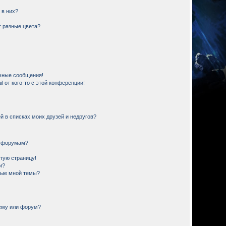
 в них?
 разные цвета?
чные сообщения!
 от кого-то с этой конференции!
й в списках моих друзей и недругов?
и форумам?
стую страницу!
и?
ные мной темы?
тему или форум?