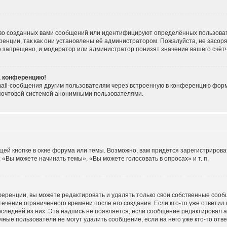
во созданных вами сообщений или идентифицируют определённых пользоват
енции, так как они установлены её администратором. Пожалуйста, не засо
о запрещено, и модератор или администратор понизят значение вашего счёт
на конференцию!
ail-сообщения другим пользователям через встроенную в конференцию форму
 почтовой системой анонимными пользователями.
ей кнопке в окне форума или темы. Возможно, вам придётся зарегистрирова
«Вы можете начинать темы», «Вы можете голосовать в опросах» и т. п.
еренции, вы можете редактировать и удалять только свои собственные сооб
течение ограниченного времени после его создания. Если кто-то уже ответил
последней из них. Эта надпись не появляется, если сообщение редактировал 
ные пользователи не могут удалить сообщение, если на него уже кто-то отве