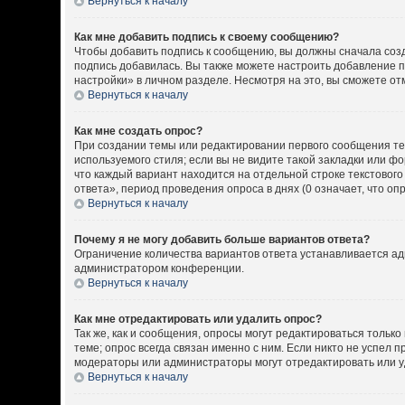
Вернуться к началу
Как мне добавить подпись к своему сообщению?
Чтобы добавить подпись к сообщению, вы должны сначала созд
подпись добавилась. Вы также можете настроить добавление 
настройки» в личном разделе. Несмотря на это, вы сможете о
Вернуться к началу
Как мне создать опрос?
При создании темы или редактировании первого сообщения т
используемого стиля; если вы не видите такой закладки или ф
что каждый вариант находится на отдельной строке текстовог
ответа», период проведения опроса в днях (0 означает, что о
Вернуться к началу
Почему я не могу добавить больше вариантов ответа?
Ограничение количества вариантов ответа устанавливается а
администратором конференции.
Вернуться к началу
Как мне отредактировать или удалить опрос?
Так же, как и сообщения, опросы могут редактироваться толь
теме; опрос всегда связан именно с ним. Если никто не успел 
модераторы или администраторы могут отредактировать или уд
Вернуться к началу