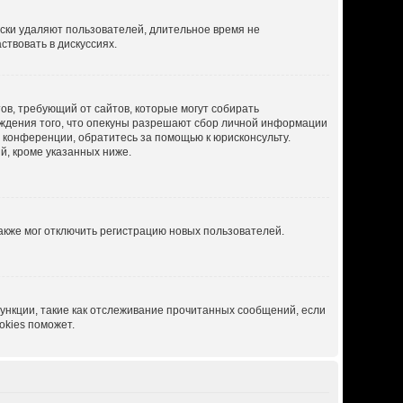
ески удаляют пользователей, длительное время не
твовать в дискуссиях.
атов, требующий от сайтов, которые могут собирать
рждения того, что опекуны разрешают сбор личной информации
й конференции, обратитесь за помощью к юрисконсульту.
й, кроме указанных ниже.
акже мог отключить регистрацию новых пользователей.
ункции, такие как отслеживание прочитанных сообщений, если
okies поможет.