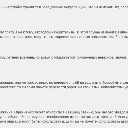
ши настройки хранятся в базе данных конференции. Чтобы изменить их, пер
 поясу, а не к тому, в котором находитесь вы. В этом случае измените в личн
и большинство настроек, могут только зарегистрированные пользователи. Если 
ойку летнего времени, но время отображается по-прежнему неверное, значит
ренции, или же просто никто не перевёл phpBB на ваш язык. Попробуйте уз
 существует, то вы сами можете перевести phpBB на свой язык. Дополнительн
?
ажения. Одно из них может относиться к вашему званию, обычно это звёздочки
угое, обычно более крупное, изображение известно как «аватара» и обычно 
, какие аватары могут быть использованы. Если вы не можете использовать а