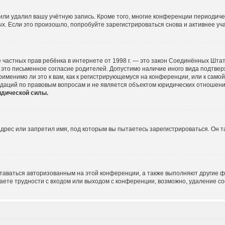
или удалил вашу учётную запись. Кроме того, многие конференции периодич
 Если это произошло, попробуйте зарегистрироваться снова и активнее учас
щите частных прав ребёнка в интернете от 1998 г. — это закон Соединённых Шт
это письменное согласие родителей. Допустимо наличие иного вида подтве
именимо ли это к вам, как к регистрирующемуся на конференции, или к само
ндаций по правовым вопросам и не является объектом юридических отношени
идической силы.
рес или запретил имя, под которым вы пытаетесь зарегистрироваться. Он т
ставаться авторизованным на этой конференции, а также выполняют другие ф
ете трудности с входом или выходом с конференции, возможно, удаление co