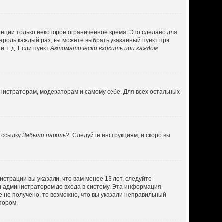
енции только некоторое ограниченное время. Это сделано для
пароль каждый раз, вы можете выбрать указанный пункт при
 т. д. Если пункт
Автоматически входить при каждом
инистраторам, модераторам и самому себе. Для всех остальных
а ссылку
Забыли пароль?
. Следуйте инструкциям, и скоро вы
страции вы указали, что вам менее 13 лет, следуйте
и администратором до входа в систему. Эта информация
 не получено, то возможно, что вы указали неправильный
тором.