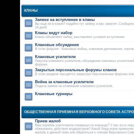
КЛАНЫ
Заявки на вступление в кланы
Вы еще не в клане? подайте тут заявку и вас заметят. Сообще
14 дней
Кланы ведут набор
Кланы объявляют набор, выставляют условия вступления
Клановые обсуждения
В этом форуме - Клановые войны, клановая дипломатия, торго
Клановые усилители
Покупка кланового усилителя, обсуждение клановых усилителей
форуме
Закрытые персональные форумы кланов
В этом разделе находятся закрытые персональные форумы кла
Война за клановые усилители
Подача заявок на отнимание кланового усилителя.
Клановые турниры
ОБЩЕСТВЕННАЯ ПРИЕМНАЯ ВЕРХОВНОГО СОВЕТА АСТР
Прием жалоб
Ваш корабль уничтожили товарищи по команде? У вас есть нер
обжаловать действия модераторов? Какой Лорд игрок применяе
жалобу в данной теме или обратиться к членам Верховного Сове