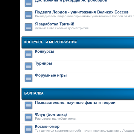
Достижения и рекорды Астролордов
Подвиги Лордов - уничтожения Великих Боссов
Выкладываем видео или скриншоты уничтожения боссов от 40 л
Я заработал Тритий!
Делимся кто сколько добыл трития
КОНКУРСЫ И МЕРОПРИЯТИЯ
Конкурсы
Турниры
Форумные игры
БОЛТАЛКА
Познавательно: научные факты и теории
Флуд (Болталка)
Разговоры на любые темы.
Космо-юмор
Тут делимся курьезными событиями, произошедшими с Лордам