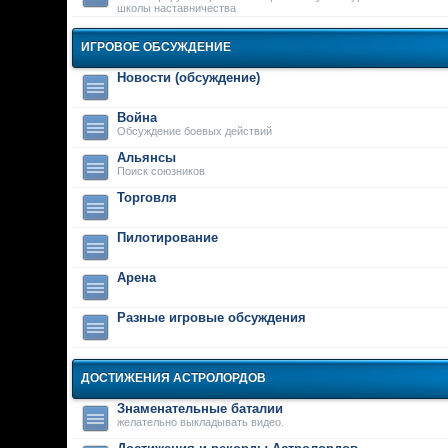
школы наставничества
ИГРОВОЕ ОБСУЖДЕНИЕ
Новости (обсуждение)
Война
Обсуждение боевых действий
Альянсы
Поиск союзников
Торговля
Пилотирование
Арена
Разные игровые обсуждения
ДОСТИЖЕНИЯ АСТРОЛОРДОВ
Знаменательные баталии
желательно выкладывать видео.