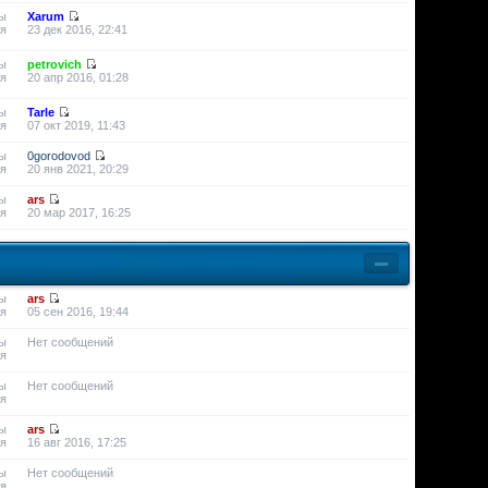
ы
Xarum
я
23 дек 2016, 22:41
ы
petrovich
я
20 апр 2016, 01:28
ы
Tarle
я
07 окт 2019, 11:43
ы
0gorodovod
я
20 янв 2021, 20:29
ы
ars
я
20 мар 2017, 16:25
ы
ars
я
05 сен 2016, 19:44
ы
Нет сообщений
я
ы
Нет сообщений
я
ы
ars
я
16 авг 2016, 17:25
ы
Нет сообщений
я