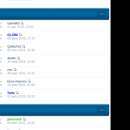
ы
xperia63
я
11 дек 2019, 13:52
ы
OLDIM
я
06 фев 2018, 17:37
ы
QaNaToS
я
08 июн 2018, 15:36
ы
dealer
я
30 май 2018, 12:04
ы
xen
я
26 мар 2015, 14:32
ы
kirya-mazuss
я
22 мар 2016, 01:54
ы
Tarle
я
01 июл 2019, 15:53
ы
petrovich
я
04 июл 2015, 14:23