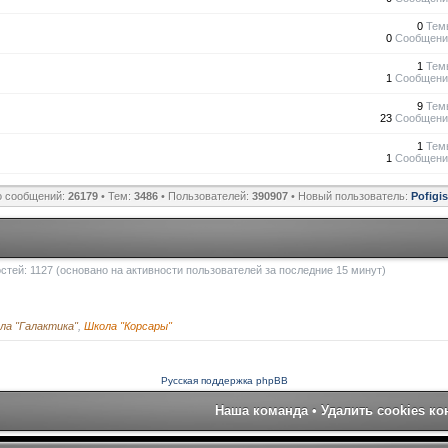
0
Тем
0
Сообщени
1
Тем
1
Сообщени
9
Тем
23
Сообщени
1
Тем
1
Сообщени
о сообщений:
26179
• Тем:
3486
• Пользователей:
390907
• Новый пользователь:
Pofigi
гостей: 1127 (основано на активности пользователей за последние 15 минут)
ла "Галактика"
,
Школа "Корсары"
Русская поддержка phpBB
Наша команда
•
Удалить cookies к