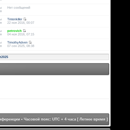
ы
Нет сообщений
я
ы
Tintenkiller
я
22 ноя 2016, 00:07
ы
petrovich
я
04 ноя 2016, 07:15
ы
TimothyAdven
я
07 сен 2025, 08:38
st2025
онференции
• Часовой пояс: UTC + 4 часа [ Летнее время ]