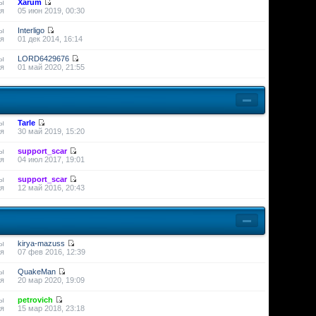
ы
Xarum
я
05 июн 2019, 00:30
ы
Interligo
я
01 дек 2014, 16:14
ы
LORD6429676
я
01 май 2020, 21:55
ы
Tarle
я
30 май 2019, 15:20
ы
support_scar
я
04 июл 2017, 19:01
ы
support_scar
я
12 май 2016, 20:43
ы
kirya-mazuss
я
07 фев 2016, 12:39
ы
QuakeMan
я
20 мар 2020, 19:09
ы
petrovich
я
15 мар 2018, 23:18