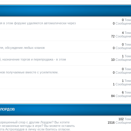
0
Тем
ния в этом форуме удаляются автоматически через
0
Сообщени
4
Тем
72
Сообщени
0
Тем
вля, обсуждение любых кланов
0
Сообщени
1
Тем
, назначение торгов и перепродажа - в этом
10
Сообщени
0
Тем
нов получаемые вместе с усилителем.
0
Сообщени
1
Тем
1
Сообщени
6
Тем
84
Сообщени
ОЛОРДОВ
102
Тем
азрешенный спор с другим Лордом? Вы хотите
1516
Сообщени
т незаконные методы в игре? Вы можете оставить
та Астролордов в личку если боитесь огласки.