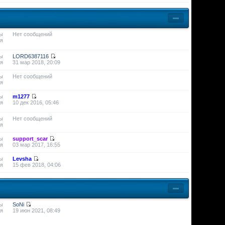
ы
Нет сообщений
я
ы
LORD6387116
я
31 мар 2018, 20:09
ы
Нет сообщений
я
ы
m1277
я
10 дек 2016, 05:46
ы
Нет сообщений
я
ы
support_scar
я
03 мар 2017, 16:55
ы
Levsha
я
15 фев 2018, 04:06
ы
SoNi
я
19 июн 2021, 08:49