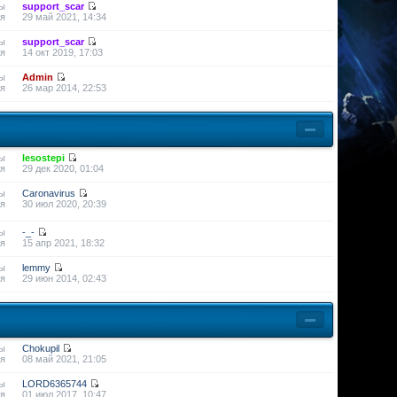
ы
support_scar
я
29 май 2021, 14:34
ы
support_scar
я
14 окт 2019, 17:03
ы
Admin
я
26 мар 2014, 22:53
ы
lesostepi
я
29 дек 2020, 01:04
ы
Caronavirus
я
30 июл 2020, 20:39
ы
-_-
я
15 апр 2021, 18:32
ы
lemmy
я
29 июн 2014, 02:43
ы
Chokupil
я
08 май 2021, 21:05
ы
LORD6365744
я
01 июл 2017, 10:47