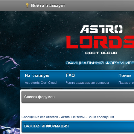
Войти в аккаунт
На главную
FAQ
Поиск
Astrolords Oort Cloud
Часто задаваемые вопросы
Параметр
Список форумов
Сообщения без ответов
•
Активные темы
•
Ваши сообщения
ВАЖНАЯ ИНФОРМАЦИЯ