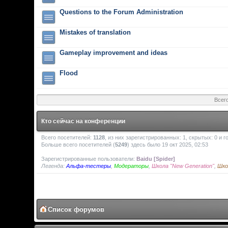
Questions to the Forum Administration
Mistakes of translation
Gameplay improvement and ideas
Flood
Всег
Кто сейчас на конференции
Всего посетителей:
1128
, из них зарегистрированных: 1, скрытых: 0 и 
Больше всего посетителей (
5249
) здесь было 19 окт 2025, 02:53
Зарегистрированные пользователи:
Baidu [Spider]
Легенда:
Альфа-тестеры
,
Модераторы
,
Школа "New Generation"
,
Шко
Список форумов