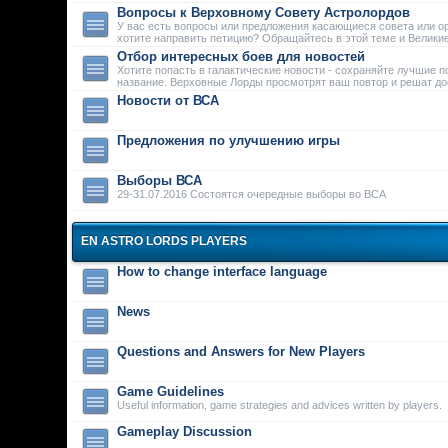
Вопросы к Верховному Совету Астролордов
У вас есть вопросы или предложения касающиеся совета или о
хотите направить петицию? Обращайтесь в этой теме и Велики
Отбор интересных боев для новостей
Хотите попасть в галактические новости - сохраняйте лучшие п
название. Верховные Лорды просмотрят ваш повтор и решат дос
Новости от ВСА
Предложения по улучшению игры
Выборы ВСА
29-31.07.2016 Состоятся очередные выборы во ВСА
EN ASTRO LORDS PLAYERS
How to change interface language
News
Questions and Answers for New Players
Game Guidelines
Useful information, game strategies and advices written by players.
Gameplay Discussion