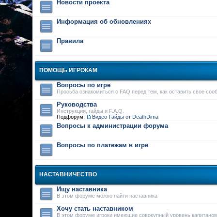
Новости проекта
Информация об обновлениях
Правила
ПОМОЩЬ ИГРОКАМ
Вопросы по игре
Просьба ознакомиться с FAQ перед тем, как оставить свое соо
Руководства
Инструкции, гайды и F.A.Q.
Подфорум:
Видео-Гайды от DeathDima
Вопросы к администрации форума
Вопросы по платежам в игре
НАСТАВНИЧЕСТВО
Ищу наставника
В этом форуме можно найти наставника
Хочу стать наставником
В этом форуме игроки имеющие совокупный уровень капитанов 