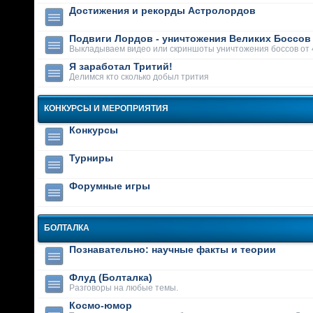
Достижения и рекорды Астролордов
Подвиги Лордов - уничтожения Великих Боссов
Выкладываем видео или скриншоты уничтожения боссов от 
Я заработал Тритий!
Делимся кто сколько добыл трития
КОНКУРСЫ И МЕРОПРИЯТИЯ
Конкурсы
Турниры
Форумные игры
БОЛТАЛКА
Познавательно: научные факты и теории
Флуд (Болталка)
Разговоры на любые темы.
Космо-юмор