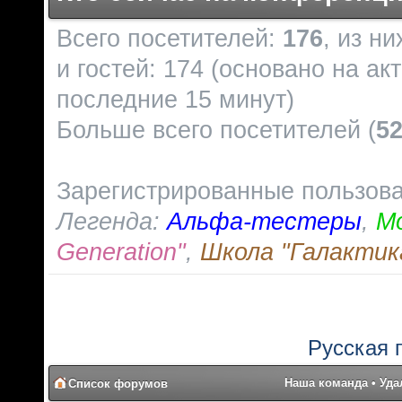
Всего посетителей:
176
, из н
и гостей: 174 (основано на ак
последние 15 минут)
Больше всего посетителей (
5
Зарегистрированные пользов
Легенда:
Альфа-тестеры
,
М
Generation"
,
Школа "Галактик
Русская 
Наша команда
•
Уда
Список форумов