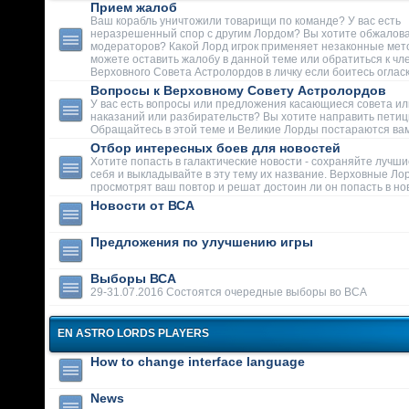
Прием жалоб
Ваш корабль уничтожили товарищи по команде? У вас есть
неразрешенный спор с другим Лордом? Вы хотите обжалова
модераторов? Какой Лорд игрок применяет незаконные мет
можете оставить жалобу в данной теме или обратиться к чл
Верховного Совета Астролордов в личку если боитесь огласк
Вопросы к Верховному Совету Астролордов
У вас есть вопросы или предложения касающиеся совета ил
наказаний или разбирательств? Вы хотите направить пети
Обращайтесь в этой теме и Великие Лорды постараются вам
Отбор интересных боев для новостей
Хотите попасть в галактические новости - сохраняйте лучши
себя и выкладывайте в эту тему их название. Верховные Ло
просмотрят ваш повтор и решат достоин ли он попасть в но
Новости от ВСА
Предложения по улучшению игры
Выборы ВСА
29-31.07.2016 Состоятся очередные выборы во ВСА
EN ASTRO LORDS PLAYERS
How to change interface language
News