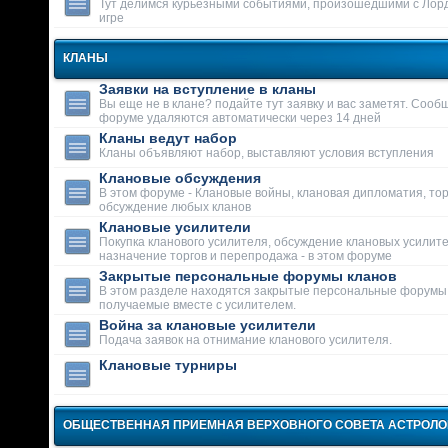
Тут делимся курьезными событиями, произошедшими с Лор
игре
КЛАНЫ
Заявки на вступление в кланы
Вы еще не в клане? подайте тут заявку и вас заметят. Сооб
форуме удаляются автоматически через 14 дней
Кланы ведут набор
Кланы объявляют набор, выставляют условия вступления
Клановые обсуждения
В этом форуме - Клановые войны, клановая дипломатия, тор
обсуждение любых кланов
Клановые усилители
Покупка кланового усилителя, обсуждение клановых усилит
назначение торгов и перепродажа - в этом форуме
Закрытые персональные форумы кланов
В этом разделе находятся закрытые персональные форумы
получаемые вместе с усилителем.
Война за клановые усилители
Подача заявок на отнимание кланового усилителя.
Клановые турниры
ОБЩЕСТВЕННАЯ ПРИЕМНАЯ ВЕРХОВНОГО СОВЕТА АСТРОЛ