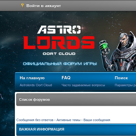
Войти в аккаунт
На главную
FAQ
Поиск
Astrolords Oort Cloud
Часто задаваемые вопросы
Параметры р
Список форумов
Сообщения без ответов
•
Активные темы
•
Ваши сообщения
ВАЖНАЯ ИНФОРМАЦИЯ