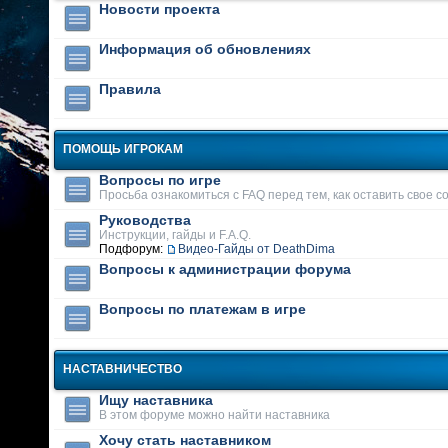
Новости проекта
Информация об обновлениях
Правила
ПОМОЩЬ ИГРОКАМ
Вопросы по игре
Просьба ознакомиться с FAQ перед тем, как оставить свое 
Руководства
Инструкции, гайды и F.A.Q.
Подфорум:
Видео-Гайды от DeathDima
Вопросы к администрации форума
Вопросы по платежам в игре
НАСТАВНИЧЕСТВО
Ищу наставника
В этом форуме можно найти наставника
Хочу стать наставником