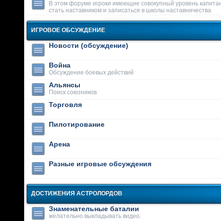
В этом форуме игроки имеющие совокупный уровень капитан
стать наставником и записаться в школы наставничества
ИГРОВОЕ ОБСУЖДЕНИЕ
Новости (обсуждение)
Война
Обсуждение боевых действий
Альянсы
Поиск союзников
Торговля
Пилотирование
Арена
Разные игровые обсуждения
ДОСТИЖЕНИЯ АСТРОЛОРДОВ
Знаменательные баталии
желательно выкладывать видео.