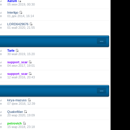
ы
Xarum
я
05 июн 2019, 00:30
ы
Interligo
я
01 дек 2014, 16:14
ы
LORD6429676
я
01 май 2020, 21:55
ы
Tarle
я
30 май 2019, 15:20
ы
support_scar
я
04 июл 2017, 19:01
ы
support_scar
я
12 май 2016, 20:43
ы
kirya-mazuss
я
07 фев 2016, 12:39
ы
QuakeMan
я
20 мар 2020, 19:09
ы
petrovich
я
15 мар 2018, 23:18