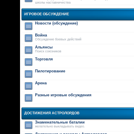
школы наставничества
ИГРОВОЕ ОБСУЖДЕНИЕ
Новости (обсуждение)
Война
Обсуждение боевых действий
Альянсы
Поиск союзников
Торговля
Пилотирование
Арена
Разные игровые обсуждения
ДОСТИЖЕНИЯ АСТРОЛОРДОВ
Знаменательные баталии
желательно выкладывать видео.