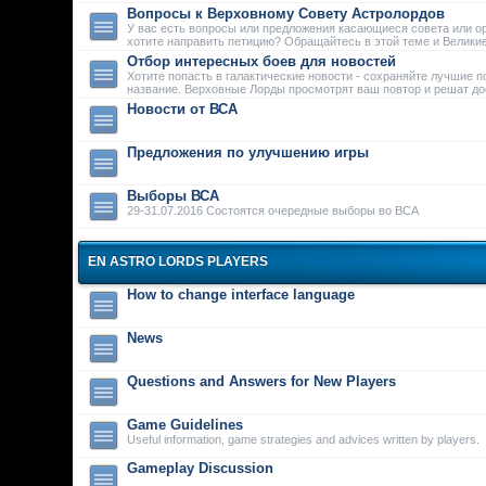
Вопросы к Верховному Совету Астролордов
У вас есть вопросы или предложения касающиеся совета или о
хотите направить петицию? Обращайтесь в этой теме и Велики
Отбор интересных боев для новостей
Хотите попасть в галактические новости - сохраняйте лучшие п
название. Верховные Лорды просмотрят ваш повтор и решат дос
Новости от ВСА
Предложения по улучшению игры
Выборы ВСА
29-31.07.2016 Состоятся очередные выборы во ВСА
EN ASTRO LORDS PLAYERS
How to change interface language
News
Questions and Answers for New Players
Game Guidelines
Useful information, game strategies and advices written by players.
Gameplay Discussion