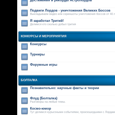
Достижения и рекорды Астролордов
Подвиги Лордов - уничтожения Великих Боссов
Выкладываем видео или скриншоты уничтожения боссов от 40 л
Я заработал Тритий!
Делимся кто сколько добыл трития
КОНКУРСЫ И МЕРОПРИЯТИЯ
Конкурсы
Турниры
Форумные игры
БОЛТАЛКА
Познавательно: научные факты и теории
Флуд (Болталка)
Разговоры на любые темы.
Космо-юмор
Тут делимся курьезными событиями, произошедшими с Лордам