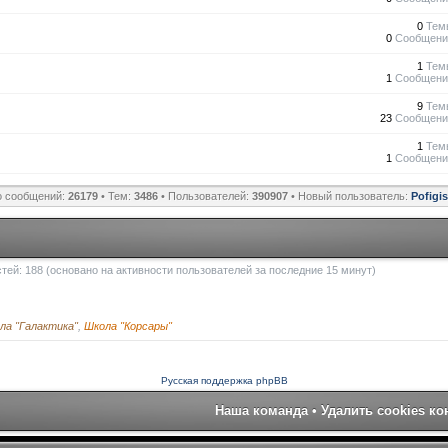
0
Тем
0
Сообщени
1
Тем
1
Сообщени
9
Тем
23
Сообщени
1
Тем
1
Сообщени
о сообщений:
26179
• Тем:
3486
• Пользователей:
390907
• Новый пользователь:
Pofigi
остей: 188 (основано на активности пользователей за последние 15 минут)
ла "Галактика"
,
Школа "Корсары"
Русская поддержка phpBB
Наша команда
•
Удалить cookies к