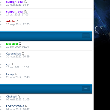
ы
support_scar
я
29 май 2021, 14:34
ы
support_scar
я
14 окт 2019, 17:03
ы
Admin
я
26 мар 2014, 22:53
ы
lesostepi
я
29 дек 2020, 01:04
ы
Caronavirus
я
30 июл 2020, 20:39
ы
-_-
я
15 апр 2021, 18:32
ы
lemmy
я
29 июн 2014, 02:43
ы
Chokupil
я
08 май 2021, 21:05
ы
LORD6365744
я
01 июл 2017, 10:47