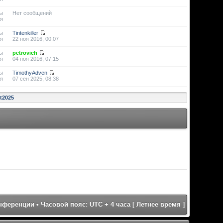
ы
Нет сообщений
я
ы
Tintenkiller
я
22 ноя 2016, 00:07
ы
petrovich
я
04 ноя 2016, 07:15
ы
TimothyAdven
я
07 сен 2025, 08:38
st2025
онференции
• Часовой пояс: UTC + 4 часа [ Летнее время ]