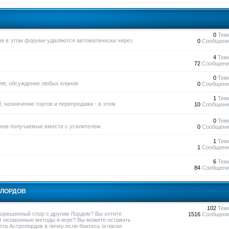
0
Тем
ния в этом форуме удаляются автоматически через
0
Сообщени
4
Тем
72
Сообщени
0
Тем
вля, обсуждение любых кланов
0
Сообщени
1
Тем
, назначение торгов и перепродажа - в этом
10
Сообщени
0
Тем
нов получаемые вместе с усилителем.
0
Сообщени
1
Тем
1
Сообщени
6
Тем
84
Сообщени
ОЛОРДОВ
102
Тем
азрешенный спор с другим Лордом? Вы хотите
1516
Сообщени
т незаконные методы в игре? Вы можете оставить
та Астролордов в личку если боитесь огласки.