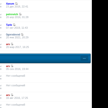
ы
Xarum
я
23 дек 2016, 22:41
ы
petrovich
я
20 апр 2016, 01:28
ы
Tarle
я
07 окт 2019, 11:43
ы
0gorodovod
я
20 янв 2021, 20:29
ы
ars
я
20 мар 2017, 16:25
ы
ars
я
05 сен 2016, 19:44
ы
Нет сообщений
я
ы
Нет сообщений
я
ы
ars
я
16 авг 2016, 17:25
ы
Нет сообщений
я