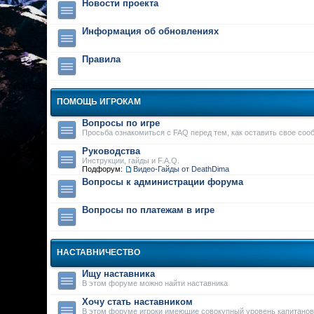
Новости проекта
Информация об обновлениях
Правила
ПОМОЩЬ ИГРОКАМ
Вопросы по игре
Просьба ознакомиться с FAQ перед тем, как оставить свое соо
Руководства
Инструкции, гайды и F.A.Q.
Подфорум:
Видео-Гайды от DeathDima
Вопросы к администрации форума
Вопросы по платежам в игре
НАСТАВНИЧЕСТВО
Ищу наставника
В этом форуме можно найти наставника
Хочу стать наставником
В этом форуме игроки имеющие совокупный уровень капитанов 