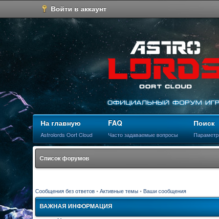
Войти в аккаунт
На главную
FAQ
Поиск
Astrolords Oort Cloud
Часто задаваемые вопросы
Параметр
Список форумов
Сообщения без ответов
•
Активные темы
•
Ваши сообщения
ВАЖНАЯ ИНФОРМАЦИЯ