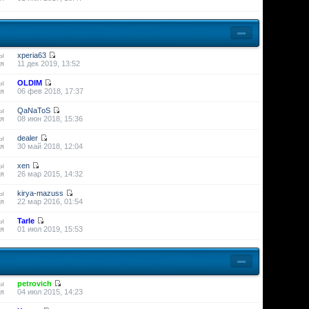
ы
xperia63
я
11 дек 2019, 13:52
ы
OLDIM
я
06 фев 2018, 17:37
ы
QaNaToS
я
08 июн 2018, 15:36
ы
dealer
я
30 май 2018, 12:04
ы
xen
я
26 мар 2015, 14:32
ы
kirya-mazuss
я
22 мар 2016, 01:54
ы
Tarle
я
01 июл 2019, 15:53
ы
petrovich
я
04 июл 2015, 14:23