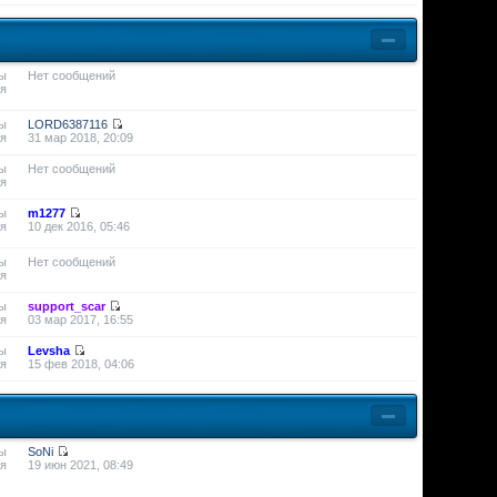
ы
Нет сообщений
я
ы
LORD6387116
я
31 мар 2018, 20:09
ы
Нет сообщений
я
ы
m1277
я
10 дек 2016, 05:46
ы
Нет сообщений
я
ы
support_scar
я
03 мар 2017, 16:55
ы
Levsha
я
15 фев 2018, 04:06
ы
SoNi
я
19 июн 2021, 08:49