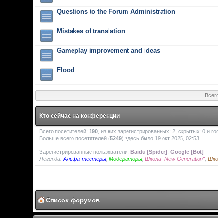
Questions to the Forum Administration
Mistakes of translation
Gameplay improvement and ideas
Flood
Всег
Кто сейчас на конференции
Всего посетителей:
190
, из них зарегистрированных: 2, скрытых: 0 и г
Больше всего посетителей (
5249
) здесь было 19 окт 2025, 02:53
Зарегистрированные пользователи:
Baidu [Spider]
,
Google [Bot]
Легенда:
Альфа-тестеры
,
Модераторы
,
Школа "New Generation"
,
Шко
Список форумов