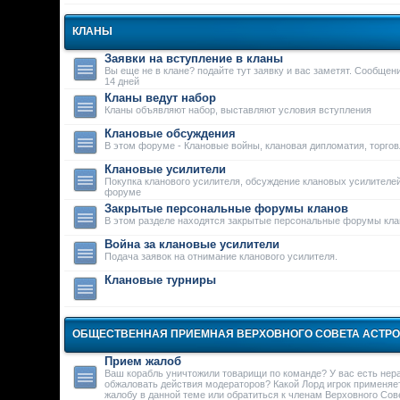
КЛАНЫ
Заявки на вступление в кланы
Вы еще не в клане? подайте тут заявку и вас заметят. Сообще
14 дней
Кланы ведут набор
Кланы объявляют набор, выставляют условия вступления
Клановые обсуждения
В этом форуме - Клановые войны, клановая дипломатия, торго
Клановые усилители
Покупка кланового усилителя, обсуждение клановых усилителей
форуме
Закрытые персональные форумы кланов
В этом разделе находятся закрытые персональные форумы кла
Война за клановые усилители
Подача заявок на отнимание кланового усилителя.
Клановые турниры
ОБЩЕСТВЕННАЯ ПРИЕМНАЯ ВЕРХОВНОГО СОВЕТА АСТР
Прием жалоб
Ваш корабль уничтожили товарищи по команде? У вас есть нер
обжаловать действия модераторов? Какой Лорд игрок применяе
жалобу в данной теме или обратиться к членам Верховного Сове