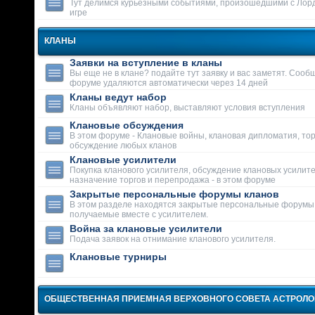
Тут делимся курьезными событиями, произошедшими с Лор
игре
КЛАНЫ
Заявки на вступление в кланы
Вы еще не в клане? подайте тут заявку и вас заметят. Сооб
форуме удаляются автоматически через 14 дней
Кланы ведут набор
Кланы объявляют набор, выставляют условия вступления
Клановые обсуждения
В этом форуме - Клановые войны, клановая дипломатия, тор
обсуждение любых кланов
Клановые усилители
Покупка кланового усилителя, обсуждение клановых усилит
назначение торгов и перепродажа - в этом форуме
Закрытые персональные форумы кланов
В этом разделе находятся закрытые персональные форумы
получаемые вместе с усилителем.
Война за клановые усилители
Подача заявок на отнимание кланового усилителя.
Клановые турниры
ОБЩЕСТВЕННАЯ ПРИЕМНАЯ ВЕРХОВНОГО СОВЕТА АСТРОЛ