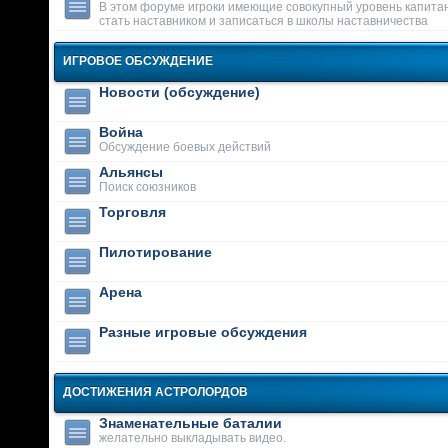
В этом форуме игроки имеющие совокупный уровень капитан
стать наставником и записаться в школы наставничества
ИГРОВОЕ ОБСУЖДЕНИЕ
Новости (обсуждение)
Война
Обсуждение боевых действий
Альянсы
Поиск союзников
Торговля
Пилотирование
Арена
Разные игровые обсуждения
ДОСТИЖЕНИЯ АСТРОЛОРДОВ
Знаменательные баталии
желательно выкладывать видео.