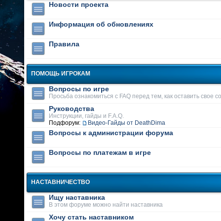
Новости проекта
Информация об обновлениях
Правила
ПОМОЩЬ ИГРОКАМ
Вопросы по игре
Просьба ознакомиться с FAQ перед тем, как оставить свое 
Руководства
Инструкции, гайды и F.A.Q.
Подфорум:
Видео-Гайды от DeathDima
Вопросы к администрации форума
Вопросы по платежам в игре
НАСТАВНИЧЕСТВО
Ищу наставника
В этом форуме можно найти наставника
Хочу стать наставником