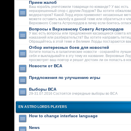
Прием жалоб
Ваш корабль уничтожили товарищи по команде? У вас есть
неразрешенный спор с другим Лордом? Вы хотите обжалова
модераторов? Какой Лорд игрок применяет незаконные мет
можете оставить жалобу в данной теме или обратиться к чл
Верховного Совета Астролордов в личку если боитесь огласк
Вопросы к Верховному Совету Астролордов
У вас есть вопросы или предложения касающиеся совета ил
наказаний или разбирательств? Вы хотите направить пети
Обращайтесь в этой теме и Великие Лорды постараются вам
Отбор интересных боев для новостей
Хотите попасть в галактические новости - сохраняйте лучши
себя и выкладывайте в эту тему их название. Верховные Ло
просмотрят ваш повтор и решат достоин ли он попасть в но
Новости от ВСА
Предложения по улучшению игры
Выборы ВСА
29-31.07.2016 Состоятся очередные выборы во ВСА
EN ASTRO LORDS PLAYERS
How to change interface language
News