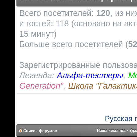
Всего посетителей:
120
, из н
и гостей: 118 (основано на а
15 минут)
Больше всего посетителей (
5
Зарегистрированные пользов
Легенда:
Альфа-тестеры
,
М
Generation"
,
Школа "Галактик
Русская 
Наша команда
•
Уда
Список форумов