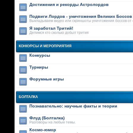
Достижения и рекорды Астролордов
Подвиги Лордов - уничтожения Великих Боссов
Выкладываем видео или скриншоты уничтожения боссов от 
Я заработал Тритий!
Делимся кто сколько добыл трития
КОНКУРСЫ И МЕРОПРИЯТИЯ
Конкурсы
Турниры
Форумные игры
БОЛТАЛКА
Познавательно: научные факты и теории
Флуд (Болталка)
Разговоры на любые темы.
Космо-юмор