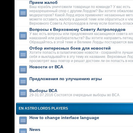
Прием жалоб
Ваш корабль уничтожили товарищи по команде? У вас есть
неразрешенный спор с другим Лордом? Вы хотите обжалова
модераторов? Какой Лорд игрок применяет незаконные мет
можете оставить жалобу в данной теме или обратиться к чл
Верховного Совета Астролордов в личку если боитесь огласк
Вопросы к Верховному Совету Астролордов
У вас есть вопросы или предложения касающиеся совета ил
наказаний или разбирательств? Вы хотите направить пети
Обращайтесь в этой теме и Великие Лорды постараются вам
Отбор интересных боев для новостей
Хотите попасть в галактические новости - сохраняйте лучши
себя и выкладывайте в эту тему их название. Верховные Ло
просмотрят ваш повтор и решат достоин ли он попасть в но
Новости от ВСА
Предложения по улучшению игры
Выборы ВСА
29-31.07.2016 Состоятся очередные выборы во ВСА
EN ASTRO LORDS PLAYERS
How to change interface language
News