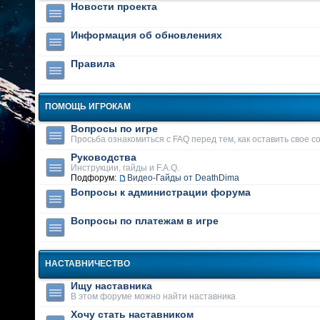
Новости проекта
Информация об обновлениях
Правила
ПОМОЩЬ ИГРОКАМ
Вопросы по игре
Просьба ознакомиться с FAQ перед тем, как оставить свое 
Руководства
Инструкции, гайды и F.A.Q.
Подфорум:
Видео-Гайды от DeathDima
Вопросы к администрации форума
Вопросы по платежам в игре
НАСТАВНИЧЕСТВО
Ищу наставника
В этом форуме можно найти наставника
Хочу стать наставником