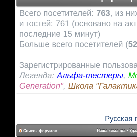
Всего посетителей:
763
, из н
и гостей: 761 (основано на ак
последние 15 минут)
Больше всего посетителей (
5
Зарегистрированные пользов
Легенда:
Альфа-тестеры
,
М
Generation"
,
Школа "Галактик
Русская 
Наша команда
•
Уда
Список форумов