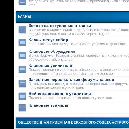
Тут делимся курьезными событиями, произошедшими с Лор
игре
КЛАНЫ
Заявки на вступление в кланы
Вы еще не в клане? подайте тут заявку и вас заметят. Сооб
форуме удаляются автоматически через 14 дней
Кланы ведут набор
Кланы объявляют набор, выставляют условия вступления
Клановые обсуждения
В этом форуме - Клановые войны, клановая дипломатия, тор
обсуждение любых кланов
Клановые усилители
Покупка кланового усилителя, обсуждение клановых усилит
назначение торгов и перепродажа - в этом форуме
Закрытые персональные форумы кланов
В этом разделе находятся закрытые персональные форумы
получаемые вместе с усилителем.
Война за клановые усилители
Подача заявок на отнимание кланового усилителя.
Клановые турниры
ОБЩЕСТВЕННАЯ ПРИЕМНАЯ ВЕРХОВНОГО СОВЕТА АСТРОЛ