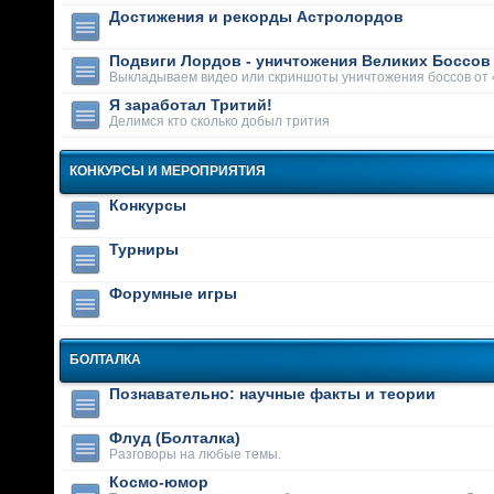
Достижения и рекорды Астролордов
Подвиги Лордов - уничтожения Великих Боссов
Выкладываем видео или скриншоты уничтожения боссов от 
Я заработал Тритий!
Делимся кто сколько добыл трития
КОНКУРСЫ И МЕРОПРИЯТИЯ
Конкурсы
Турниры
Форумные игры
БОЛТАЛКА
Познавательно: научные факты и теории
Флуд (Болталка)
Разговоры на любые темы.
Космо-юмор