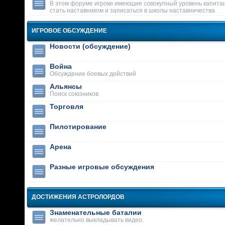
В этом форуме игроки имеющие совокупный уровень капитан
стать наставником и записаться в школы наставничества
ИГРОВОЕ ОБСУЖДЕНИЕ
Новости (обсуждение)
Война
Обсуждение боевых действий
Альянсы
Поиск союзников
Торговля
Пилотирование
Арена
Разные игровые обсуждения
ДОСТИЖЕНИЯ АСТРОЛОРДОВ
Знаменательные баталии
желательно выкладывать видео.