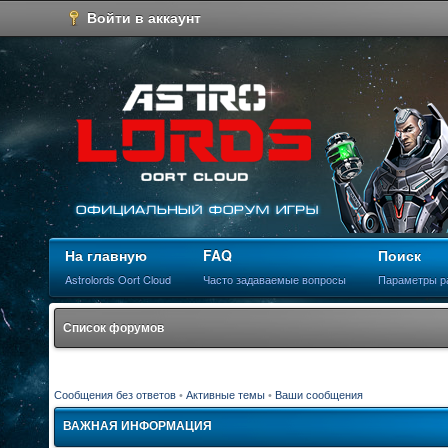
Войти в аккаунт
На главную
FAQ
Поиск
Astrolords Oort Cloud
Часто задаваемые вопросы
Параметры р
Список форумов
Сообщения без ответов
•
Активные темы
•
Ваши сообщения
ВАЖНАЯ ИНФОРМАЦИЯ