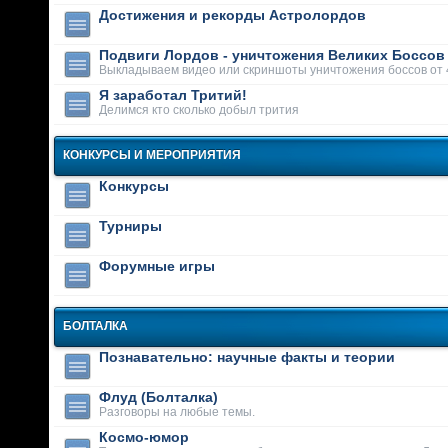
Достижения и рекорды Астролордов
Подвиги Лордов - уничтожения Великих Боссов
Выкладываем видео или скриншоты уничтожения боссов от 
Я заработал Тритий!
Делимся кто сколько добыл трития
КОНКУРСЫ И МЕРОПРИЯТИЯ
Конкурсы
Турниры
Форумные игры
БОЛТАЛКА
Познавательно: научные факты и теории
Флуд (Болталка)
Разговоры на любые темы.
Космо-юмор