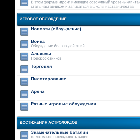
В этом форуме игроки имеющие совокупный уровень капитан
стать наставником и записаться в школы наставничества
ИГРОВОЕ ОБСУЖДЕНИЕ
Новости (обсуждение)
Война
Обсуждение боевых действий
Альянсы
Поиск союзников
Торговля
Пилотирование
Арена
Разные игровые обсуждения
ДОСТИЖЕНИЯ АСТРОЛОРДОВ
Знаменательные баталии
желательно выкладывать видео.