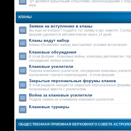
Тут делимся курьезными событиями, произошедшими с Лор
игре
КЛАНЫ
Заявки на вступление в кланы
Вы еще не в клане? подайте тут заявку и вас заметят. Сооб
форуме удаляются автоматически через 14 дней
Кланы ведут набор
Кланы объявляют набор, выставляют условия вступления
Клановые обсуждения
В этом форуме - Клановые войны, клановая дипломатия, тор
обсуждение любых кланов
Клановые усилители
Покупка кланового усилителя, обсуждение клановых усилит
назначение торгов и перепродажа - в этом форуме
Закрытые персональные форумы кланов
В этом разделе находятся закрытые персональные форумы
получаемые вместе с усилителем.
Война за клановые усилители
Подача заявок на отнимание кланового усилителя.
Клановые турниры
ОБЩЕСТВЕННАЯ ПРИЕМНАЯ ВЕРХОВНОГО СОВЕТА АСТРОЛ