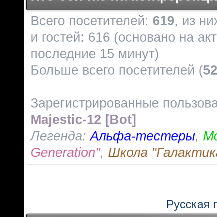
Всего посетителей:
619
, из н
и гостей: 616 (основано на ак
последние 15 минут)
Больше всего посетителей (
5
Зарегистрированные пользов
Majestic-12 [Bot]
Легенда:
Альфа-тестеры
,
М
Generation"
,
Школа "Галактик
Русская 