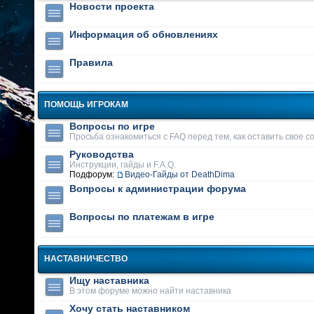
Новости проекта
Информация об обновлениях
Правила
ПОМОЩЬ ИГРОКАМ
Вопросы по игре
Просьба ознакомиться с FAQ перед тем, как оставить свое 
Руководства
Инструкции, гайды и F.A.Q.
Подфорум:
Видео-Гайды от DeathDima
Вопросы к администрации форума
Вопросы по платежам в игре
НАСТАВНИЧЕСТВО
Ищу наставника
В этом форуме можно найти наставника
Хочу стать наставником