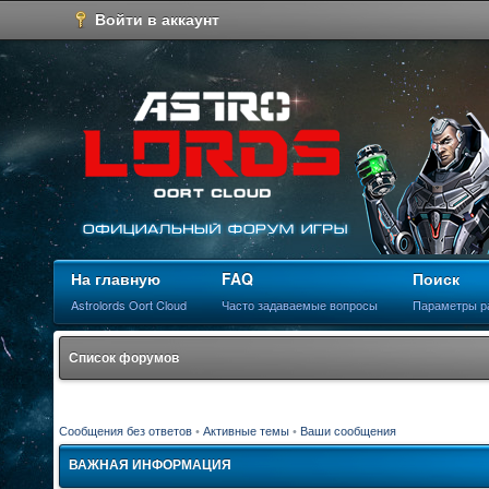
Войти в аккаунт
На главную
FAQ
Поиск
Astrolords Oort Cloud
Часто задаваемые вопросы
Параметры р
Список форумов
Сообщения без ответов
•
Активные темы
•
Ваши сообщения
ВАЖНАЯ ИНФОРМАЦИЯ