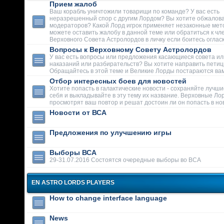
Прием жалоб
Ваш корабль уничтожили товарищи по команде? У вас есть
неразрешенный спор с другим Лордом? Вы хотите обжалова
модераторов? Какой Лорд игрок применяет незаконные мет
можете оставить жалобу в данной теме или обратиться к чл
Верховного Совета Астролордов в личку если боитесь огласк
Вопросы к Верховному Совету Астролордов
У вас есть вопросы или предложения касающиеся совета ил
наказаний или разбирательств? Вы хотите направить пети
Обращайтесь в этой теме и Великие Лорды постараются вам
Отбор интересных боев для новостей
Хотите попасть в галактические новости - сохраняйте лучши
себя и выкладывайте в эту тему их название. Верховные Ло
просмотрят ваш повтор и решат достоин ли он попасть в но
Новости от ВСА
Предложения по улучшению игры
Выборы ВСА
29-31.07.2016 Состоятся очередные выборы во ВСА
EN ASTRO LORDS PLAYERS
How to change interface language
News