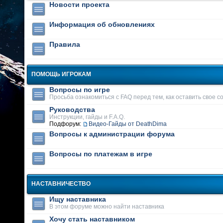
Новости проекта
Информация об обновлениях
Правила
ПОМОЩЬ ИГРОКАМ
Вопросы по игре
Просьба ознакомиться с FAQ перед тем, как оставить свое 
Руководства
Инструкции, гайды и F.A.Q.
Подфорум:
Видео-Гайды от DeathDima
Вопросы к администрации форума
Вопросы по платежам в игре
НАСТАВНИЧЕСТВО
Ищу наставника
В этом форуме можно найти наставника
Хочу стать наставником