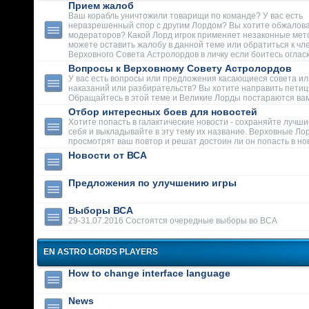
Прием жалоб
Ваш корабль уничтожили товарищи по команде? У вас есть
неразрешенный спор с другим Лордом? Вы хотите обжалова
модераторов? Какой Лорд игрок применяет незаконные мет
можете оставить жалобу в данной теме или обратиться к чл
Верховного Совета Астролордов в личку если боитесь огласк
Вопросы к Верховному Совету Астролордов
У вас есть вопросы или предложения касающиеся совета ил
наказаний или разбирательств? Вы хотите направить пети
Обращайтесь в этой теме и Великие Лорды постараются вам
Отбор интересных боев для новостей
Хотите попасть в галактические новости - сохраняйте лучши
себя и выкладывайте в эту тему их название. Верховные Ло
просмотрят ваш повтор и решат достоин ли он попасть в но
Новости от ВСА
Предложения по улучшению игры
Выборы ВСА
29-31.07.2016 Состоятся очередные выборы во ВСА
EN ASTRO LORDS PLAYERS
How to change interface language
News