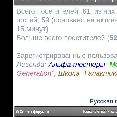
Всего посетителей:
61
, из ни
гостей: 59 (основано на акти
15 минут)
Больше всего посетителей (
5
Зарегистрированные пользов
Легенда:
Альфа-тестеры
,
М
Generation"
,
Школа "Галактик
Русская 
Наша команда
•
Уда
Список форумов