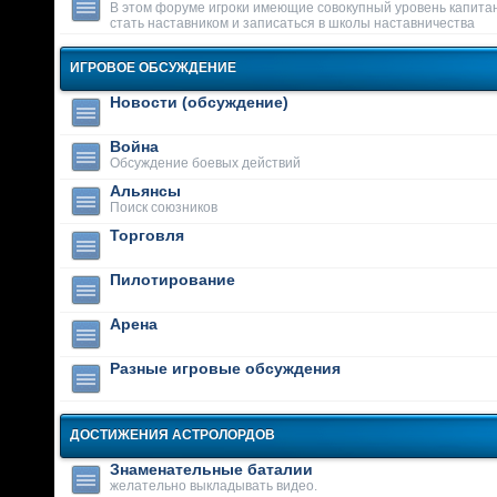
В этом форуме игроки имеющие совокупный уровень капитан
стать наставником и записаться в школы наставничества
ИГРОВОЕ ОБСУЖДЕНИЕ
Новости (обсуждение)
Война
Обсуждение боевых действий
Альянсы
Поиск союзников
Торговля
Пилотирование
Арена
Разные игровые обсуждения
ДОСТИЖЕНИЯ АСТРОЛОРДОВ
Знаменательные баталии
желательно выкладывать видео.