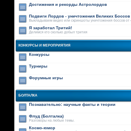
Достижения и рекорды Астролордов
Подвиги Лордов - уничтожения Великих Боссов
Выкладываем видео или скриншоты уничтожения боссов от 
Я заработал Тритий!
Делимся кто сколько добыл трития
КОНКУРСЫ И МЕРОПРИЯТИЯ
Конкурсы
Турниры
Форумные игры
БОЛТАЛКА
Познавательно: научные факты и теории
Флуд (Болталка)
Разговоры на любые темы.
Космо-юмор