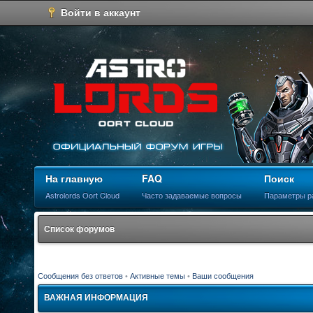
Войти в аккаунт
На главную
FAQ
Поиск
Astrolords Oort Cloud
Часто задаваемые вопросы
Параметры р
Список форумов
Сообщения без ответов
•
Активные темы
•
Ваши сообщения
ВАЖНАЯ ИНФОРМАЦИЯ