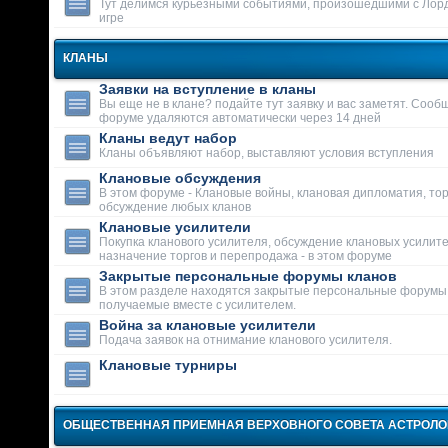
Тут делимся курьезными событиями, произошедшими с Лор
игре
КЛАНЫ
Заявки на вступление в кланы
Вы еще не в клане? подайте тут заявку и вас заметят. Сооб
форуме удаляются автоматически через 14 дней
Кланы ведут набор
Кланы объявляют набор, выставляют условия вступления
Клановые обсуждения
В этом форуме - Клановые войны, клановая дипломатия, тор
обсуждение любых кланов
Клановые усилители
Покупка кланового усилителя, обсуждение клановых усилит
назначение торгов и перепродажа - в этом форуме
Закрытые персональные форумы кланов
В этом разделе находятся закрытые персональные форумы
получаемые вместе с усилителем.
Война за клановые усилители
Подача заявок на отнимание кланового усилителя.
Клановые турниры
ОБЩЕСТВЕННАЯ ПРИЕМНАЯ ВЕРХОВНОГО СОВЕТА АСТРОЛ