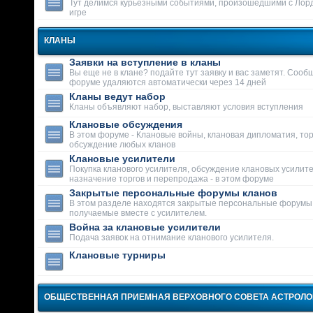
Тут делимся курьезными событиями, произошедшими с Лор
игре
КЛАНЫ
Заявки на вступление в кланы
Вы еще не в клане? подайте тут заявку и вас заметят. Сооб
форуме удаляются автоматически через 14 дней
Кланы ведут набор
Кланы объявляют набор, выставляют условия вступления
Клановые обсуждения
В этом форуме - Клановые войны, клановая дипломатия, тор
обсуждение любых кланов
Клановые усилители
Покупка кланового усилителя, обсуждение клановых усилит
назначение торгов и перепродажа - в этом форуме
Закрытые персональные форумы кланов
В этом разделе находятся закрытые персональные форумы
получаемые вместе с усилителем.
Война за клановые усилители
Подача заявок на отнимание кланового усилителя.
Клановые турниры
ОБЩЕСТВЕННАЯ ПРИЕМНАЯ ВЕРХОВНОГО СОВЕТА АСТРОЛ