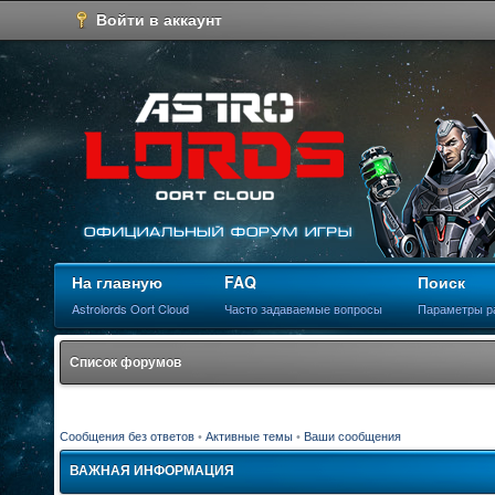
Войти в аккаунт
На главную
FAQ
Поиск
Astrolords Oort Cloud
Часто задаваемые вопросы
Параметры р
Список форумов
Сообщения без ответов
•
Активные темы
•
Ваши сообщения
ВАЖНАЯ ИНФОРМАЦИЯ