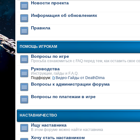
Новости проекта
Информация об обновлениях
Правила
ПОМОЩЬ ИГРОКАМ
Вопросы по игре
Просьба ознакомиться с FAQ перед тем, как оставить свое 
Руководства
Инструкции, гайды и F.A.Q.
Подфорум:
Видео-Гайды от DeathDima
Вопросы к администрации форума
Вопросы по платежам в игре
НАСТАВНИЧЕСТВО
Ищу наставника
В этом форуме можно найти наставника
Хочу стать наставником