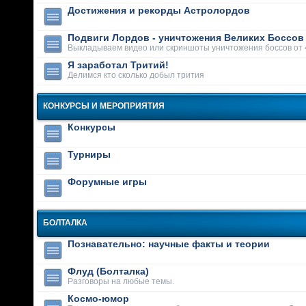
Достижения и рекорды Астролордов
Подвиги Лордов - уничтожения Великих Боссов
Выкладываем видео или скриншоты уничтожения боссов от 
Я заработал Тритий!
Делимся кто сколько добыл трития
КОНКУРСЫ И МЕРОПРИЯТИЯ
Конкурсы
Турниры
Форумные игры
БОЛТАЛКА
Познавательно: научные факты и теории
Флуд (Болталка)
Разговоры на любые темы.
Космо-юмор