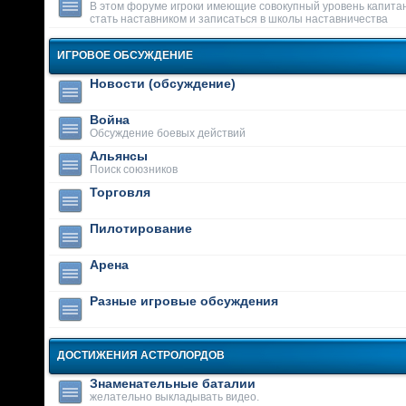
В этом форуме игроки имеющие совокупный уровень капитан
стать наставником и записаться в школы наставничества
ИГРОВОЕ ОБСУЖДЕНИЕ
Новости (обсуждение)
Война
Обсуждение боевых действий
Альянсы
Поиск союзников
Торговля
Пилотирование
Арена
Разные игровые обсуждения
ДОСТИЖЕНИЯ АСТРОЛОРДОВ
Знаменательные баталии
желательно выкладывать видео.