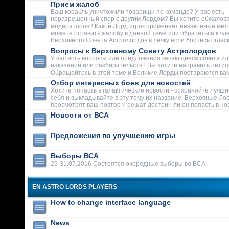
Прием жалоб
Ваш корабль уничтожили товарищи по команде? У вас есть
неразрешенный спор с другим Лордом? Вы хотите обжалова
модераторов? Какой Лорд игрок применяет незаконные мет
можете оставить жалобу в данной теме или обратиться к чл
Верховного Совета Астролордов в личку если боитесь огласк
Вопросы к Верховному Совету Астролордов
У вас есть вопросы или предложения касающиеся совета ил
наказаний или разбирательств? Вы хотите направить пети
Обращайтесь в этой теме и Великие Лорды постараются вам
Отбор интересных боев для новостей
Хотите попасть в галактические новости - сохраняйте лучши
себя и выкладывайте в эту тему их название. Верховные Ло
просмотрят ваш повтор и решат достоин ли он попасть в но
Новости от ВСА
Предложения по улучшению игры
Выборы ВСА
29-31.07.2016 Состоятся очередные выборы во ВСА
EN ASTRO LORDS PLAYERS
How to change interface language
News