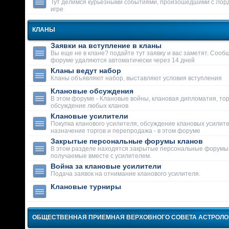
Тут делимся курьезными событиями, произошедшими с Лор
игре
КЛАНЫ
Заявки на вступление в кланы
Вы еще не в клане? подайте тут заявку и вас заметят. Сооб
форуме удаляются автоматически через 14 дней
Кланы ведут набор
Кланы объявляют набор, выставляют условия вступления
Клановые обсуждения
В этом форуме - Клановые войны, клановая дипломатия, тор
обсуждение любых кланов
Клановые усилители
Покупка кланового усилителя, обсуждение клановых усилит
назначение торгов и перепродажа - в этом форуме
Закрытые персональные форумы кланов
В этом разделе находятся закрытые персональные форумы
получаемые вместе с усилителем.
Война за клановые усилители
Подача заявок на отнимание кланового усилителя.
Клановые турниры
ОБЩЕСТВЕННАЯ ПРИЕМНАЯ ВЕРХОВНОГО СОВЕТА АСТРОЛ