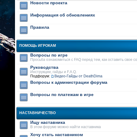
Новости проекта
Информация об обновлениях
Правила
ПОМОЩЬ ИГРОКАМ
Вопросы по игре
Просьба ознакомиться с FAQ перед тем, как оставить свое 
Руководства
Инструкции, гайды и F.A.Q.
Подфорум:
Видео-Гайды от DeathDima
Вопросы к администрации форума
Вопросы по платежам в игре
НАСТАВНИЧЕСТВО
Ищу наставника
В этом форуме можно найти наставника
Хочу стать наставником