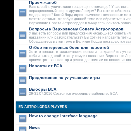
Прием жалоб
Ваш корабль уничтожили товарищи по команде? У вас есть
неразрешенный спор с другим Лордом? Вы хотите обжалова
модераторов? Какой Лорд игрок применяет незаконные мет
можете оставить жалобу в данной теме или обратиться к чл
Верховного Совета Астролордов в личку если боитесь огласк
Вопросы к Верховному Совету Астролордов
У вас есть вопросы или предложения касающиеся совета ил
наказаний или разбирательств? Вы хотите направить пети
Обращайтесь в этой теме и Великие Лорды постараются вам
Отбор интересных боев для новостей
Хотите попасть в галактические новости - сохраняйте лучши
себя и выкладывайте в эту тему их название. Верховные Ло
просмотрят ваш повтор и решат достоин ли он попасть в но
Новости от ВСА
Предложения по улучшению игры
Выборы ВСА
29-31.07.2016 Состоятся очередные выборы во ВСА
EN ASTRO LORDS PLAYERS
How to change interface language
News