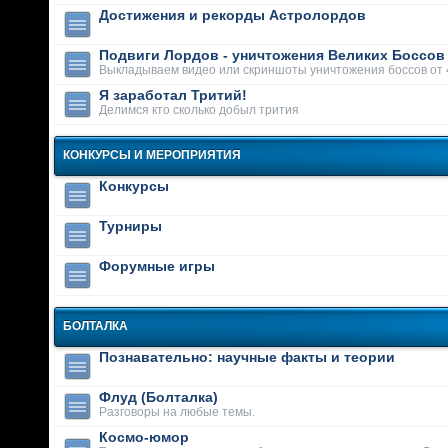
Достижения и рекорды Астролордов
Подвиги Лордов - уничтожения Великих Боссов
Выкладываем видео или скриншоты уничтожения боссов от 
Я заработал Тритий!
Делимся кто сколько добыл трития
КОНКУРСЫ И МЕРОПРИЯТИЯ
Конкурсы
Турниры
Форумные игры
БОЛТАЛКА
Познавательно: научные факты и теории
Флуд (Болталка)
Разговоры на любые темы.
Космо-юмор