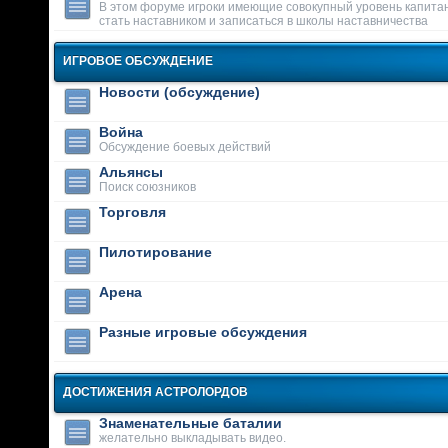
В этом форуме игроки имеющие совокупный уровень капитан
стать наставником и записаться в школы наставничества
ИГРОВОЕ ОБСУЖДЕНИЕ
Новости (обсуждение)
Война
Обсуждение боевых действий
Альянсы
Поиск союзников
Торговля
Пилотирование
Арена
Разные игровые обсуждения
ДОСТИЖЕНИЯ АСТРОЛОРДОВ
Знаменательные баталии
желательно выкладывать видео.