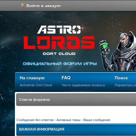
Войти в аккаунт
На главную
FAQ
Поиск
Astrolords Oort Cloud
Часто задаваемые вопросы
Параметры р
Список форумов
Сообщения без ответов
•
Активные темы
•
Ваши сообщения
ВАЖНАЯ ИНФОРМАЦИЯ