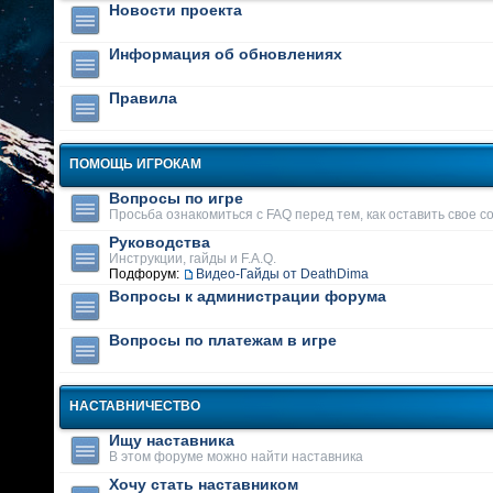
Новости проекта
Информация об обновлениях
Правила
ПОМОЩЬ ИГРОКАМ
Вопросы по игре
Просьба ознакомиться с FAQ перед тем, как оставить свое 
Руководства
Инструкции, гайды и F.A.Q.
Подфорум:
Видео-Гайды от DeathDima
Вопросы к администрации форума
Вопросы по платежам в игре
НАСТАВНИЧЕСТВО
Ищу наставника
В этом форуме можно найти наставника
Хочу стать наставником