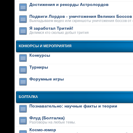
Достижения и рекорды Астролордов
Подвиги Лордов - уничтожения Великих Боссов
Выкладываем видео или скриншоты уничтожения боссов от 
Я заработал Тритий!
Делимся кто сколько добыл трития
КОНКУРСЫ И МЕРОПРИЯТИЯ
Конкурсы
Турниры
Форумные игры
БОЛТАЛКА
Познавательно: научные факты и теории
Флуд (Болталка)
Разговоры на любые темы.
Космо-юмор