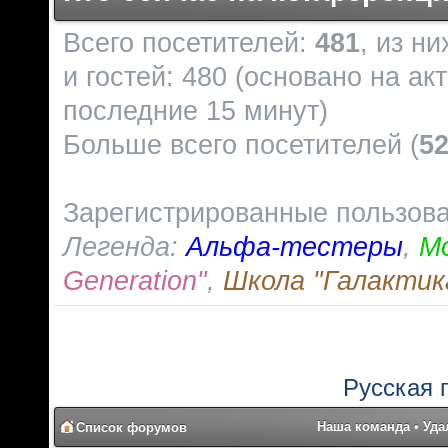
Всего посетителей:
481
, из н
и гостей: 480 (основано на ак
последние 15 минут)
Больше всего посетителей (
5
Зарегистрированные пользов
Легенда:
Альфа-тестеры
,
М
Generation"
,
Школа "Галактик
Русская 
Наша команда
•
Уда
Список форумов