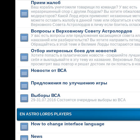
Прием жалоб
Ваш корабль уничтожили товарищи по команде? У вас есть
неразрешенный спор с другим Лордом? Вы хотите обжалова
модераторов? Какой Лорд игрок применяет незаконные мет
можете оставить жалобу в данной теме или обратиться к чл
Верховного Совета Астролордов в личку если боитесь огласк
Вопросы к Верховному Совету Астролордов
У вас есть вопросы или предложения касающиеся совета ил
наказаний или разбирательств? Вы хотите направить пети
Обращайтесь в этой теме и Великие Лорды постараются вам
Отбор интересных боев для новостей
Хотите попасть в галактические новости - сохраняйте лучши
себя и выкладывайте в эту тему их название. Верховные Ло
просмотрят ваш повтор и решат достоин ли он попасть в но
Новости от ВСА
Предложения по улучшению игры
Выборы ВСА
29-31.07.2016 Состоятся очередные выборы во ВСА
EN ASTRO LORDS PLAYERS
How to change interface language
News