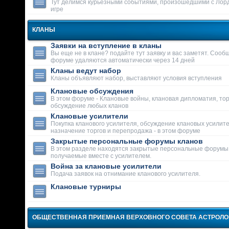
Тут делимся курьезными событиями, произошедшими с Лор
игре
КЛАНЫ
Заявки на вступление в кланы
Вы еще не в клане? подайте тут заявку и вас заметят. Сооб
форуме удаляются автоматически через 14 дней
Кланы ведут набор
Кланы объявляют набор, выставляют условия вступления
Клановые обсуждения
В этом форуме - Клановые войны, клановая дипломатия, тор
обсуждение любых кланов
Клановые усилители
Покупка кланового усилителя, обсуждение клановых усилит
назначение торгов и перепродажа - в этом форуме
Закрытые персональные форумы кланов
В этом разделе находятся закрытые персональные форумы
получаемые вместе с усилителем.
Война за клановые усилители
Подача заявок на отнимание кланового усилителя.
Клановые турниры
ОБЩЕСТВЕННАЯ ПРИЕМНАЯ ВЕРХОВНОГО СОВЕТА АСТРОЛ