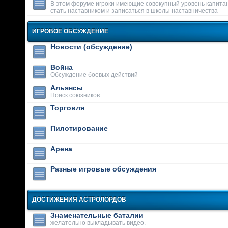
В этом форуме игроки имеющие совокупный уровень капитан
стать наставником и записаться в школы наставничества
ИГРОВОЕ ОБСУЖДЕНИЕ
Новости (обсуждение)
Война
Обсуждение боевых действий
Альянсы
Поиск союзников
Торговля
Пилотирование
Арена
Разные игровые обсуждения
ДОСТИЖЕНИЯ АСТРОЛОРДОВ
Знаменательные баталии
желательно выкладывать видео.