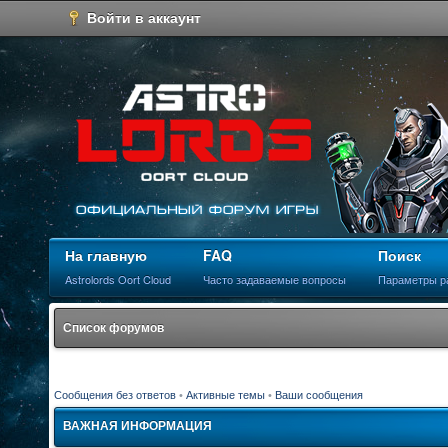
Войти в аккаунт
На главную
FAQ
Поиск
Astrolords Oort Cloud
Часто задаваемые вопросы
Параметры р
Список форумов
Сообщения без ответов
•
Активные темы
•
Ваши сообщения
ВАЖНАЯ ИНФОРМАЦИЯ