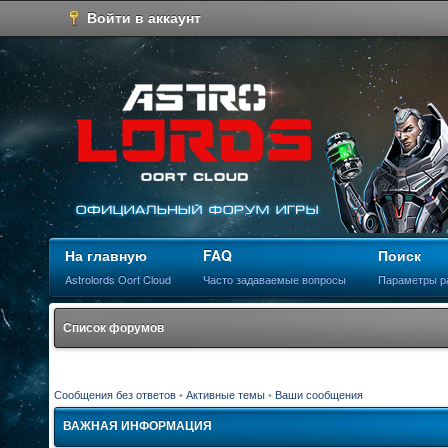
Войти в аккаунт
На главную
FAQ
Поиск
Astrolords Oort Cloud
Часто задаваемые вопросы
Параметры р
Список форумов
Сообщения без ответов
•
Активные темы
•
Ваши сообщения
ВАЖНАЯ ИНФОРМАЦИЯ