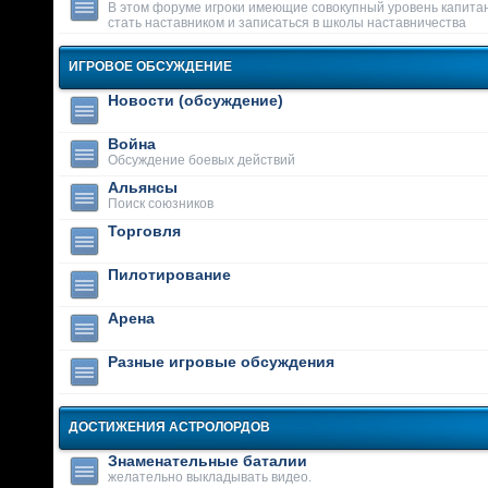
В этом форуме игроки имеющие совокупный уровень капитан
стать наставником и записаться в школы наставничества
ИГРОВОЕ ОБСУЖДЕНИЕ
Новости (обсуждение)
Война
Обсуждение боевых действий
Альянсы
Поиск союзников
Торговля
Пилотирование
Арена
Разные игровые обсуждения
ДОСТИЖЕНИЯ АСТРОЛОРДОВ
Знаменательные баталии
желательно выкладывать видео.