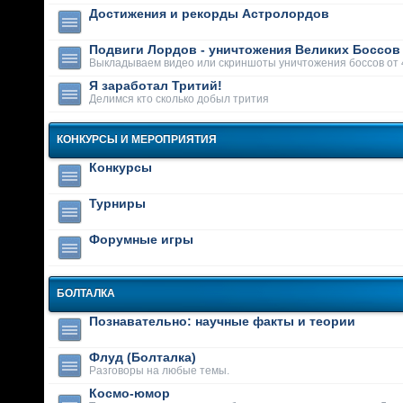
Достижения и рекорды Астролордов
Подвиги Лордов - уничтожения Великих Боссов
Выкладываем видео или скриншоты уничтожения боссов от 
Я заработал Тритий!
Делимся кто сколько добыл трития
КОНКУРСЫ И МЕРОПРИЯТИЯ
Конкурсы
Турниры
Форумные игры
БОЛТАЛКА
Познавательно: научные факты и теории
Флуд (Болталка)
Разговоры на любые темы.
Космо-юмор