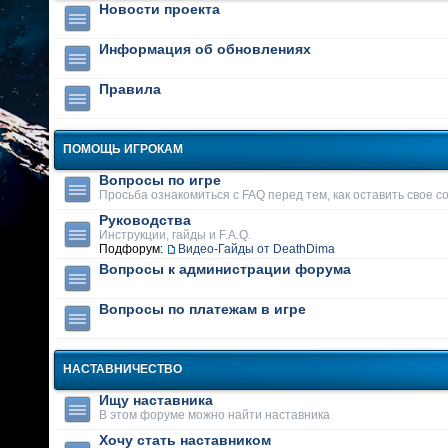
Новости проекта
Информация об обновлениях
Правила
ПОМОЩЬ ИГРОКАМ
Вопросы по игре
Просьба ознакомиться с FAQ перед тем, как оставить свое 
Руководства
Инструкции, гайды и F.A.Q.
Подфорум:
Видео-Гайды от DeathDima
Вопросы к администрации форума
Вопросы по платежам в игре
НАСТАВНИЧЕСТВО
Ищу наставника
В этом форуме можно найти наставника
Хочу стать наставником