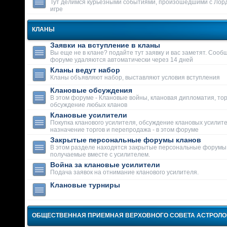
Тут делимся курьезными событиями, произошедшими с Лор
игре
КЛАНЫ
Заявки на вступление в кланы
Вы еще не в клане? подайте тут заявку и вас заметят. Сооб
форуме удаляются автоматически через 14 дней
Кланы ведут набор
Кланы объявляют набор, выставляют условия вступления
Клановые обсуждения
В этом форуме - Клановые войны, клановая дипломатия, тор
обсуждение любых кланов
Клановые усилители
Покупка кланового усилителя, обсуждение клановых усилит
назначение торгов и перепродажа - в этом форуме
Закрытые персональные форумы кланов
В этом разделе находятся закрытые персональные форумы
получаемые вместе с усилителем.
Война за клановые усилители
Подача заявок на отнимание кланового усилителя.
Клановые турниры
ОБЩЕСТВЕННАЯ ПРИЕМНАЯ ВЕРХОВНОГО СОВЕТА АСТРОЛ