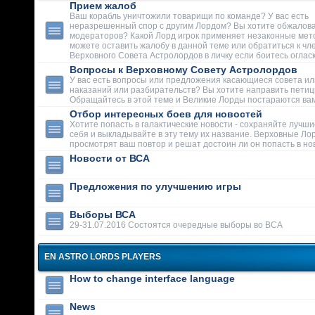
Прием жалоб
Ваш корабль уничтожили товарищи по команде? У вас есть
неразрешенный спор с другим Лордом? Вы хотите обжалова
модераторов? Какой Лорд игрок применяет незаконные мет
можете оставить жалобу в данной теме или обратиться к чл
Верховного Совета Астролордов в личку если боитесь огласк
Вопросы к Верховному Совету Астролордов
У вас есть вопросы или предложения касающиеся совета ил
наказаний или разбирательств? Вы хотите направить пети
Обращайтесь в этой теме и Великие Лорды постараются вам
Отбор интересных боев для новостей
Хотите попасть в галактические новости - сохраняйте лучши
себя и выкладывайте в эту тему их название. Верховные Ло
просмотрят ваш повтор и решат достоин ли он попасть в но
Новости от ВСА
Предложения по улучшению игры
Выборы ВСА
29-31.07.2016 Состоятся очередные выборы во ВСА
EN ASTRO LORDS PLAYERS
How to change interface language
News