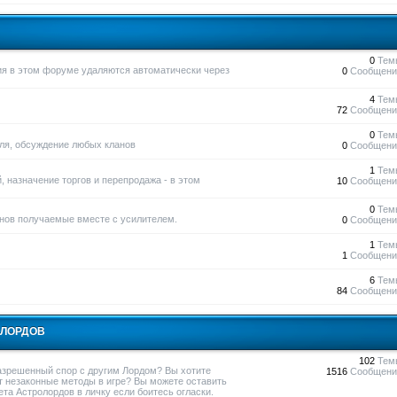
0
Тем
ния в этом форуме удаляются автоматически через
0
Сообщени
4
Тем
72
Сообщени
0
Тем
вля, обсуждение любых кланов
0
Сообщени
1
Тем
, назначение торгов и перепродажа - в этом
10
Сообщени
0
Тем
нов получаемые вместе с усилителем.
0
Сообщени
1
Тем
1
Сообщени
6
Тем
84
Сообщени
ОЛОРДОВ
102
Тем
азрешенный спор с другим Лордом? Вы хотите
1516
Сообщени
т незаконные методы в игре? Вы можете оставить
та Астролордов в личку если боитесь огласки.