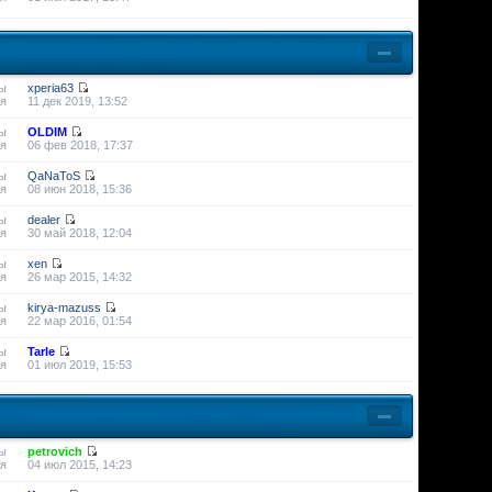
ы
xperia63
я
11 дек 2019, 13:52
ы
OLDIM
я
06 фев 2018, 17:37
ы
QaNaToS
я
08 июн 2018, 15:36
ы
dealer
я
30 май 2018, 12:04
ы
xen
я
26 мар 2015, 14:32
ы
kirya-mazuss
я
22 мар 2016, 01:54
ы
Tarle
я
01 июл 2019, 15:53
ы
petrovich
я
04 июл 2015, 14:23