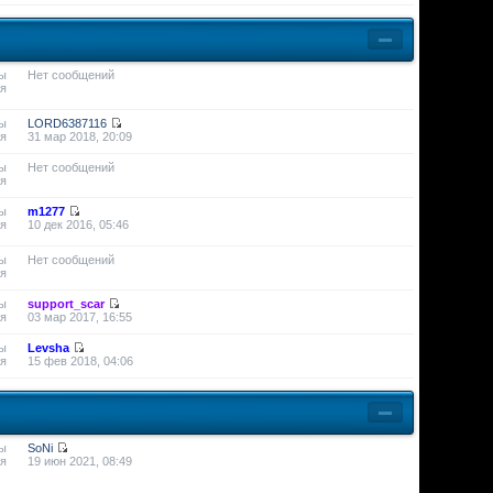
ы
Нет сообщений
я
ы
LORD6387116
я
31 мар 2018, 20:09
ы
Нет сообщений
я
ы
m1277
я
10 дек 2016, 05:46
ы
Нет сообщений
я
ы
support_scar
я
03 мар 2017, 16:55
ы
Levsha
я
15 фев 2018, 04:06
ы
SoNi
я
19 июн 2021, 08:49