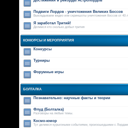
Достижения и рекорды Астролордов
Подвиги Лордов - уничтожения Великих Боссов
Выкладываем видео или скриншоты уничтожения боссов от 40 л
Я заработал Тритий!
Делимся кто сколько добыл трития
КОНКУРСЫ И МЕРОПРИЯТИЯ
Конкурсы
Турниры
Форумные игры
БОЛТАЛКА
Познавательно: научные факты и теории
Флуд (Болталка)
Разговоры на любые темы.
Космо-юмор
Тут делимся курьезными событиями, произошедшими с Лордам