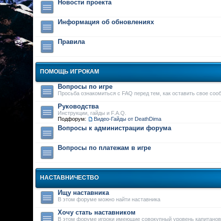
Новости проекта
Информация об обновлениях
Правила
ПОМОЩЬ ИГРОКАМ
Вопросы по игре
Просьба ознакомиться с FAQ перед тем, как оставить свое соо
Руководства
Инструкции, гайды и F.A.Q.
Подфорум:
Видео-Гайды от DeathDima
Вопросы к администрации форума
Вопросы по платежам в игре
НАСТАВНИЧЕСТВО
Ищу наставника
В этом форуме можно найти наставника
Хочу стать наставником
В этом форуме игроки имеющие совокупный уровень капитанов 