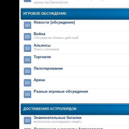
школы наставничества
ИГРОВОЕ ОБСУЖДЕНИЕ
Новости (обсуждение)
Война
Обсуждение боевых действий
Альянсы
Поиск союзников
Торговля
Пилотирование
Арена
Разные игровые обсуждения
ДОСТИЖЕНИЯ АСТРОЛОРДОВ
Знаменательные баталии
желательно выкладывать видео.