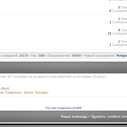
0
Тем
0
Сообщени
1
Тем
1
Сообщени
9
Тем
23
Сообщени
1
Тем
1
Сообщени
о сообщений:
26179
• Тем:
3486
• Пользователей:
390907
• Новый пользователь:
Pofigi
остей: 427 (основано на активности пользователей за последние 15 минут)
 [Bot]
ла "Галактика"
,
Школа "Корсары"
Русская поддержка phpBB
Наша команда
•
Удалить cookies к