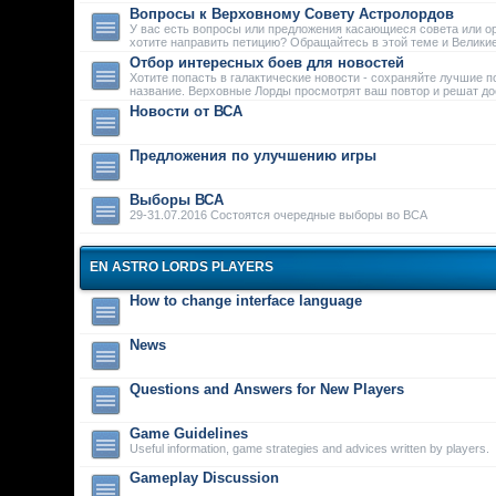
Вопросы к Верховному Совету Астролордов
У вас есть вопросы или предложения касающиеся совета или о
хотите направить петицию? Обращайтесь в этой теме и Велики
Отбор интересных боев для новостей
Хотите попасть в галактические новости - сохраняйте лучшие п
название. Верховные Лорды просмотрят ваш повтор и решат дос
Новости от ВСА
Предложения по улучшению игры
Выборы ВСА
29-31.07.2016 Состоятся очередные выборы во ВСА
EN ASTRO LORDS PLAYERS
How to change interface language
News
Questions and Answers for New Players
Game Guidelines
Useful information, game strategies and advices written by players.
Gameplay Discussion