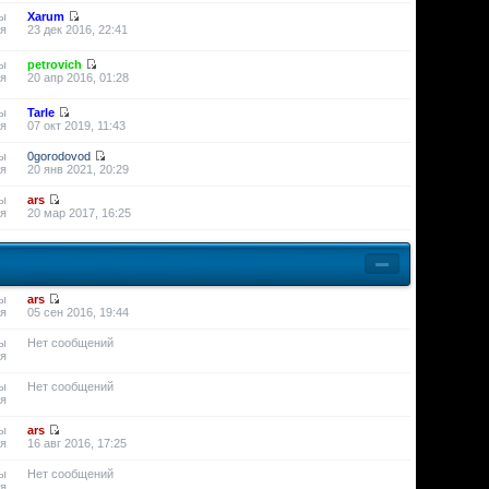
ы
Xarum
я
23 дек 2016, 22:41
ы
petrovich
я
20 апр 2016, 01:28
ы
Tarle
я
07 окт 2019, 11:43
ы
0gorodovod
я
20 янв 2021, 20:29
ы
ars
я
20 мар 2017, 16:25
ы
ars
я
05 сен 2016, 19:44
ы
Нет сообщений
я
ы
Нет сообщений
я
ы
ars
я
16 авг 2016, 17:25
ы
Нет сообщений
я