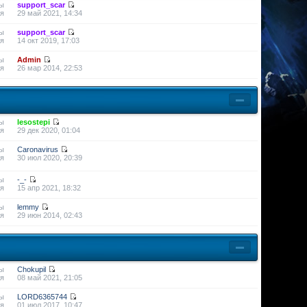
ы
support_scar
я
29 май 2021, 14:34
ы
support_scar
я
14 окт 2019, 17:03
ы
Admin
я
26 мар 2014, 22:53
ы
lesostepi
я
29 дек 2020, 01:04
ы
Caronavirus
я
30 июл 2020, 20:39
ы
-_-
я
15 апр 2021, 18:32
ы
lemmy
я
29 июн 2014, 02:43
ы
Chokupil
я
08 май 2021, 21:05
ы
LORD6365744
я
01 июл 2017, 10:47