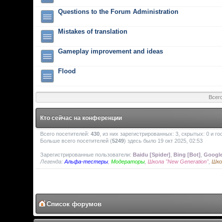
Questions to the Forum Administration
Mistakes of translation
Gameplay improvement and ideas
Flood
Всег
Кто сейчас на конференции
Всего посетителей:
430
, из них зарегистрированных: 3, скрытых: 0 и г
Больше всего посетителей (
5249
) здесь было 19 окт 2025, 02:53
Зарегистрированные пользователи:
Baidu [Spider]
,
Bing [Bot]
,
Google
Легенда:
Альфа-тестеры
,
Модераторы
,
Школа "New Generation"
,
Шко
Список форумов