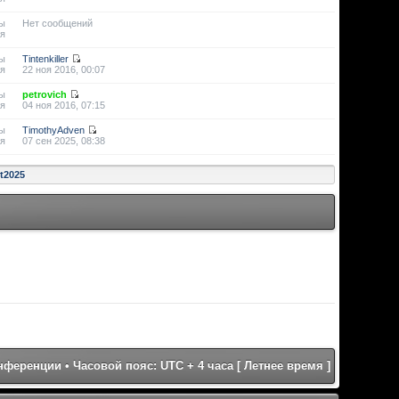
ы
Нет сообщений
я
ы
Tintenkiller
я
22 ноя 2016, 00:07
ы
petrovich
я
04 ноя 2016, 07:15
ы
TimothyAdven
я
07 сен 2025, 08:38
st2025
онференции
• Часовой пояс: UTC + 4 часа [ Летнее время ]