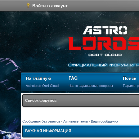
Войти в аккаунт
На главную
FAQ
Поиск
Astrolords Oort Cloud
Часто задаваемые вопросы
Параметр
Список форумов
Сообщения без ответов
•
Активные темы
•
Ваши сообщения
ВАЖНАЯ ИНФОРМАЦИЯ