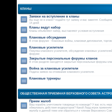
КЛАНЫ
Заявки на вступление в кланы
Вы еще не в клане? подайте тут заявку и вас заметят. Сообще
14 дней
Кланы ведут набор
Кланы объявляют набор, выставляют условия вступления
Клановые обсуждения
В этом форуме - Клановые войны, клановая дипломатия, торго
Клановые усилители
Покупка кланового усилителя, обсуждение клановых усилителей
форуме
Закрытые персональные форумы кланов
В этом разделе находятся закрытые персональные форумы кла
Война за клановые усилители
Подача заявок на отнимание кланового усилителя.
Клановые турниры
ОБЩЕСТВЕННАЯ ПРИЕМНАЯ ВЕРХОВНОГО СОВЕТА АСТР
Прием жалоб
Ваш корабль уничтожили товарищи по команде? У вас есть нер
обжаловать действия модераторов? Какой Лорд игрок применяе
жалобу в данной теме или обратиться к членам Верховного Сове