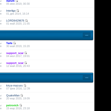
ы
Xarum
я
05 июн 2019, 00:30
ы
Interligo
я
01 дек 2014, 16:14
ы
LORD6429676
я
01 май 2020, 21:55
ы
Tarle
я
30 май 2019, 15:20
ы
support_scar
я
04 июл 2017, 19:01
ы
support_scar
я
12 май 2016, 20:43
ы
kirya-mazuss
я
07 фев 2016, 12:39
ы
QuakeMan
я
20 мар 2020, 19:09
ы
petrovich
я
15 мар 2018, 23:18