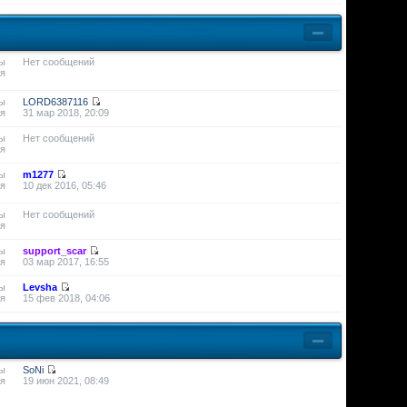
ы
Нет сообщений
я
ы
LORD6387116
я
31 мар 2018, 20:09
ы
Нет сообщений
я
ы
m1277
я
10 дек 2016, 05:46
ы
Нет сообщений
я
ы
support_scar
я
03 мар 2017, 16:55
ы
Levsha
я
15 фев 2018, 04:06
ы
SoNi
я
19 июн 2021, 08:49