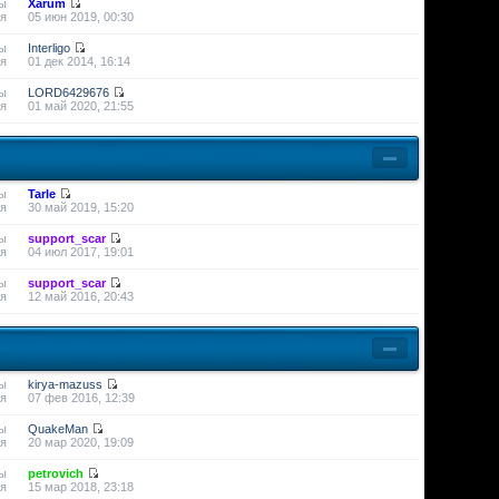
ы
Xarum
я
05 июн 2019, 00:30
ы
Interligo
я
01 дек 2014, 16:14
ы
LORD6429676
я
01 май 2020, 21:55
ы
Tarle
я
30 май 2019, 15:20
ы
support_scar
я
04 июл 2017, 19:01
ы
support_scar
я
12 май 2016, 20:43
ы
kirya-mazuss
я
07 фев 2016, 12:39
ы
QuakeMan
я
20 мар 2020, 19:09
ы
petrovich
я
15 мар 2018, 23:18