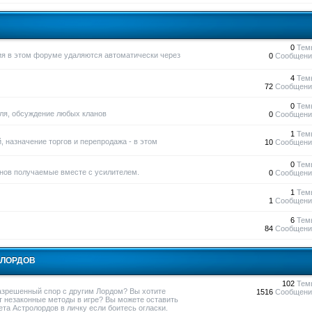
0
Тем
ния в этом форуме удаляются автоматически через
0
Сообщени
4
Тем
72
Сообщени
0
Тем
вля, обсуждение любых кланов
0
Сообщени
1
Тем
, назначение торгов и перепродажа - в этом
10
Сообщени
0
Тем
нов получаемые вместе с усилителем.
0
Сообщени
1
Тем
1
Сообщени
6
Тем
84
Сообщени
ОЛОРДОВ
102
Тем
азрешенный спор с другим Лордом? Вы хотите
1516
Сообщени
т незаконные методы в игре? Вы можете оставить
та Астролордов в личку если боитесь огласки.