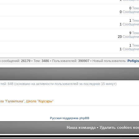
0
Тем
0
Сообщени
1
Тем
1
Сообщени
9
Тем
23
Сообщени
1
Тем
1
Сообщени
о сообщений:
26179
• Тем:
3486
• Пользователей:
390907
• Новый пользователь:
Pofigi
остей: 648 (основано на активности пользователей за последние 15 минут)
ла "Галактика"
,
Школа "Корсары"
Русская поддержка phpBB
Наша команда
•
Удалить cookies к