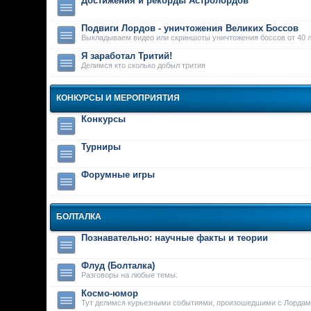
Достижения и рекорды Астролордов
Подвиги Лордов - уничтожения Великих Боссов
Выкладываем видео или скриншоты уничтожения боссов от 40 л
Я заработал Тритий!
Делимся кто сколько добыл трития
КОНКУРСЫ И МЕРОПРИЯТИЯ
Конкурсы
Турниры
Форумные игры
БОЛТАЛКА
Познавательно: научные факты и теории
Флуд (Болталка)
Разговоры на любые темы.
Космо-юмор
Тут делимся курьезными событиями, произошедшими с Лордам