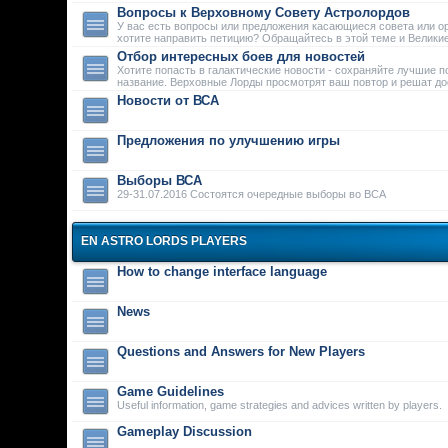
Вопросы к Верховному Совету Астролордов
У вас есть вопросы или предложения касающиеся совета или о
хотите направить петицию? Обращайтесь в этой теме и Велики
Отбор интересных боев для новостей
Хотите попасть в галактические новости - сохраняйте лучшие п
название. Верховные Лорды просмотрят ваш повтор и решат дос
Новости от ВСА
Предложения по улучшению игры
Выборы ВСА
29-31.07.2016 Состоятся очередные выборы во ВСА
EN ASTRO LORDS PLAYERS
How to change interface language
News
Questions and Answers for New Players
Game Guidelines
Useful information, game strategies and advices written by players.
Gameplay Discussion