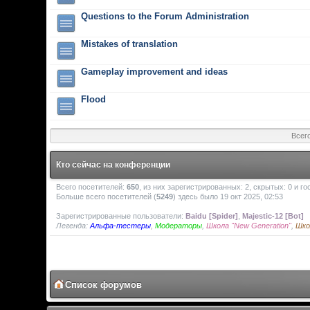
Questions to the Forum Administration
Mistakes of translation
Gameplay improvement and ideas
Flood
Всег
Кто сейчас на конференции
Всего посетителей:
650
, из них зарегистрированных: 2, скрытых: 0 и г
Больше всего посетителей (
5249
) здесь было 19 окт 2025, 02:53
Зарегистрированные пользователи:
Baidu [Spider]
,
Majestic-12 [Bot]
Легенда:
Альфа-тестеры
,
Модераторы
,
Школа "New Generation"
,
Шко
Список форумов