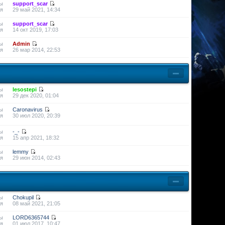
ы
support_scar
я
29 май 2021, 14:34
ы
support_scar
я
14 окт 2019, 17:03
ы
Admin
я
26 мар 2014, 22:53
ы
lesostepi
я
29 дек 2020, 01:04
ы
Caronavirus
я
30 июл 2020, 20:39
ы
-_-
я
15 апр 2021, 18:32
ы
lemmy
я
29 июн 2014, 02:43
ы
Chokupil
я
08 май 2021, 21:05
ы
LORD6365744
я
01 июл 2017, 10:47