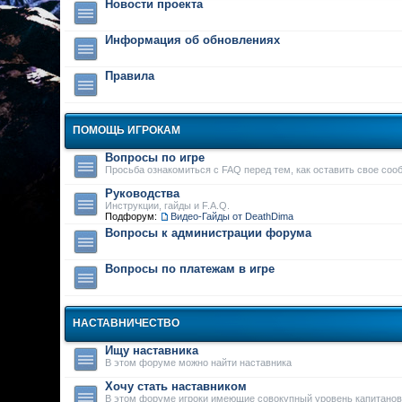
Новости проекта
Информация об обновлениях
Правила
ПОМОЩЬ ИГРОКАМ
Вопросы по игре
Просьба ознакомиться с FAQ перед тем, как оставить свое соо
Руководства
Инструкции, гайды и F.A.Q.
Подфорум:
Видео-Гайды от DeathDima
Вопросы к администрации форума
Вопросы по платежам в игре
НАСТАВНИЧЕСТВО
Ищу наставника
В этом форуме можно найти наставника
Хочу стать наставником
В этом форуме игроки имеющие совокупный уровень капитанов 