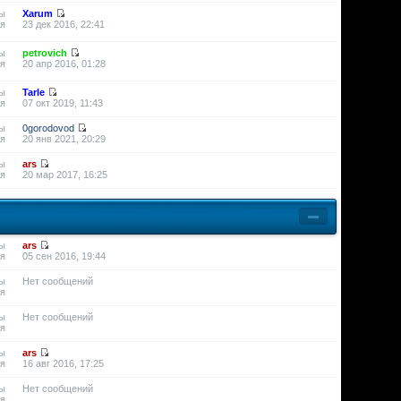
ы
Xarum
я
23 дек 2016, 22:41
ы
petrovich
я
20 апр 2016, 01:28
ы
Tarle
я
07 окт 2019, 11:43
ы
0gorodovod
я
20 янв 2021, 20:29
ы
ars
я
20 мар 2017, 16:25
ы
ars
я
05 сен 2016, 19:44
ы
Нет сообщений
я
ы
Нет сообщений
я
ы
ars
я
16 авг 2016, 17:25
ы
Нет сообщений
я