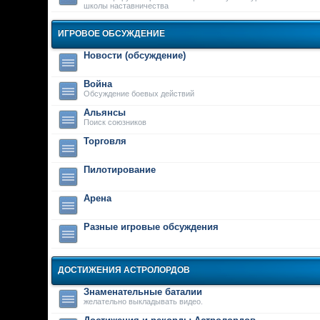
школы наставничества
ИГРОВОЕ ОБСУЖДЕНИЕ
Новости (обсуждение)
Война
Обсуждение боевых действий
Альянсы
Поиск союзников
Торговля
Пилотирование
Арена
Разные игровые обсуждения
ДОСТИЖЕНИЯ АСТРОЛОРДОВ
Знаменательные баталии
желательно выкладывать видео.