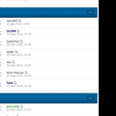
ы
xperia63
я
11 дек 2019, 13:52
ы
OLDIM
я
06 фев 2018, 17:37
ы
QaNaToS
я
08 июн 2018, 15:36
ы
dealer
я
30 май 2018, 12:04
ы
xen
я
26 мар 2015, 14:32
ы
kirya-mazuss
я
22 мар 2016, 01:54
ы
Tarle
я
01 июл 2019, 15:53
ы
petrovich
я
04 июл 2015, 14:23