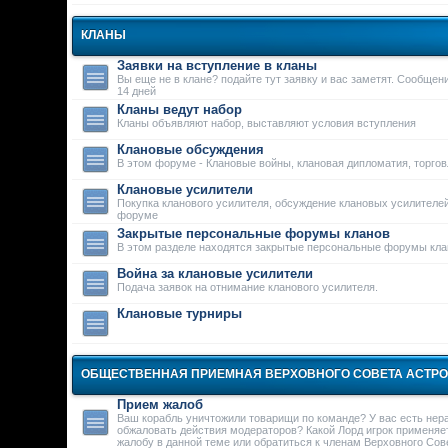
КЛАНЫ
Заявки на вступление в кланы
Вы еще не в клане? подайте тут заявку и вас заметят. Сообще
14 дней
Кланы ведут набор
Кланы объявляют набор, выставляют условия вступления
Клановые обсуждения
В этом форуме - Клановые войны, клановая дипломатия, торго
Клановые усилители
Покупка кланового усилителя, обсуждение клановых усилителей
форуме
Закрытые персональные форумы кланов
В этом разделе находятся закрытые персональные форумы кла
Война за клановые усилители
Подача заявок на отнимание кланового усилителя.
Клановые турниры
ОБЩЕСТВЕННАЯ ПРИЕМНАЯ ВЕРХОВНОГО СОВЕТА АСТР
Прием жалоб
Ваш корабль уничтожили товарищи по команде? У вас есть нер
обжаловать действия модераторов? Какой Лорд игрок применяе
жалобу в данной теме или обратиться к членам Верховного Сове