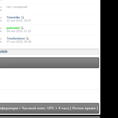
ы
Нет сообщений
я
ы
Tintenkiller
я
22 ноя 2016, 00:07
ы
petrovich
я
04 ноя 2016, 07:15
ы
TimothyAdven
я
07 сен 2025, 08:38
st2025
онференции
• Часовой пояс: UTC + 4 часа [ Летнее время ]