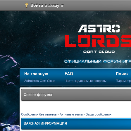
Войти в аккаунт
На главную
FAQ
Поиск
Astrolords Oort Cloud
Часто задаваемые вопросы
Параметр
Список форумов
Сообщения без ответов
•
Активные темы
•
Ваши сообщения
ВАЖНАЯ ИНФОРМАЦИЯ