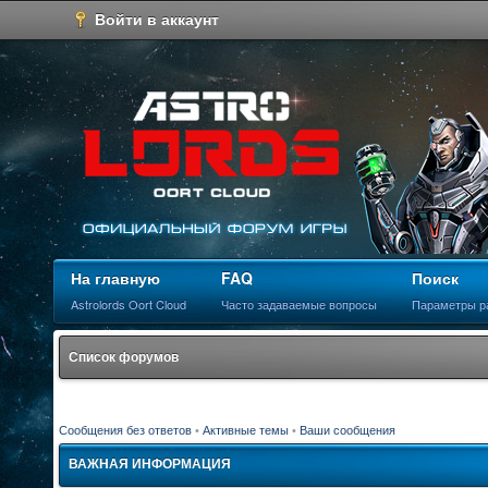
Войти в аккаунт
На главную
FAQ
Поиск
Astrolords Oort Cloud
Часто задаваемые вопросы
Параметры р
Список форумов
Сообщения без ответов
•
Активные темы
•
Ваши сообщения
ВАЖНАЯ ИНФОРМАЦИЯ