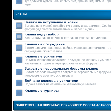
Тут делимся курьезными событиями, произошедшими с Лор
игре
КЛАНЫ
Заявки на вступление в кланы
Вы еще не в клане? подайте тут заявку и вас заметят. Сооб
форуме удаляются автоматически через 14 дней
Кланы ведут набор
Кланы объявляют набор, выставляют условия вступления
Клановые обсуждения
В этом форуме - Клановые войны, клановая дипломатия, тор
обсуждение любых кланов
Клановые усилители
Покупка кланового усилителя, обсуждение клановых усилит
назначение торгов и перепродажа - в этом форуме
Закрытые персональные форумы кланов
В этом разделе находятся закрытые персональные форумы
получаемые вместе с усилителем.
Война за клановые усилители
Подача заявок на отнимание кланового усилителя.
Клановые турниры
ОБЩЕСТВЕННАЯ ПРИЕМНАЯ ВЕРХОВНОГО СОВЕТА АСТРОЛ