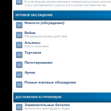
В этом форуме игроки имеющие совокупный уровень капитан
стать наставником и записаться в школы наставничества
ИГРОВОЕ ОБСУЖДЕНИЕ
Новости (обсуждение)
Война
Обсуждение боевых действий
Альянсы
Поиск союзников
Торговля
Пилотирование
Арена
Разные игровые обсуждения
ДОСТИЖЕНИЯ АСТРОЛОРДОВ
Знаменательные баталии
желательно выкладывать видео.