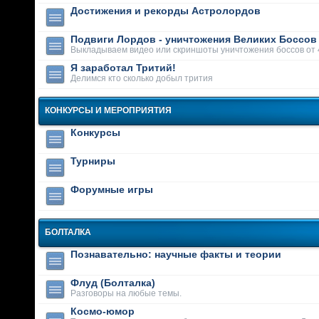
Достижения и рекорды Астролордов
Подвиги Лордов - уничтожения Великих Боссов
Выкладываем видео или скриншоты уничтожения боссов от 
Я заработал Тритий!
Делимся кто сколько добыл трития
КОНКУРСЫ И МЕРОПРИЯТИЯ
Конкурсы
Турниры
Форумные игры
БОЛТАЛКА
Познавательно: научные факты и теории
Флуд (Болталка)
Разговоры на любые темы.
Космо-юмор