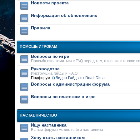
Новости проекта
Информация об обновлениях
Правила
ПОМОЩЬ ИГРОКАМ
Вопросы по игре
Просьба ознакомиться с FAQ перед тем, как оставить свое 
Руководства
Инструкции, гайды и F.A.Q.
Подфорум:
Видео-Гайды от DeathDima
Вопросы к администрации форума
Вопросы по платежам в игре
НАСТАВНИЧЕСТВО
Ищу наставника
В этом форуме можно найти наставника
Хочу стать наставником