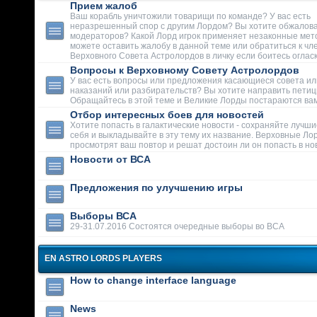
Прием жалоб
Ваш корабль уничтожили товарищи по команде? У вас есть
неразрешенный спор с другим Лордом? Вы хотите обжалова
модераторов? Какой Лорд игрок применяет незаконные мет
можете оставить жалобу в данной теме или обратиться к чл
Верховного Совета Астролордов в личку если боитесь огласк
Вопросы к Верховному Совету Астролордов
У вас есть вопросы или предложения касающиеся совета ил
наказаний или разбирательств? Вы хотите направить пети
Обращайтесь в этой теме и Великие Лорды постараются вам
Отбор интересных боев для новостей
Хотите попасть в галактические новости - сохраняйте лучши
себя и выкладывайте в эту тему их название. Верховные Ло
просмотрят ваш повтор и решат достоин ли он попасть в но
Новости от ВСА
Предложения по улучшению игры
Выборы ВСА
29-31.07.2016 Состоятся очередные выборы во ВСА
EN ASTRO LORDS PLAYERS
How to change interface language
News