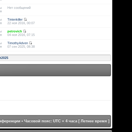
ы
Нет сообщений
я
ы
Tintenkiller
я
22 ноя 2016, 00:07
ы
petrovich
я
04 ноя 2016, 07:15
ы
TimothyAdven
я
07 сен 2025, 08:38
st2025
онференции
• Часовой пояс: UTC + 4 часа [ Летнее время ]