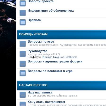
Новости проекта
Информация об обновлениях
Правила
ПОМОЩЬ ИГРОКАМ
Вопросы по игре
Просьба ознакомиться с FAQ перед тем, как оставить свое соо
Руководства
Инструкции, гайды и F.A.Q.
Подфорум:
Видео-Гайды от DeathDima
Вопросы к администрации форума
Вопросы по платежам в игре
НАСТАВНИЧЕСТВО
Ищу наставника
В этом форуме можно найти наставника
Хочу стать наставником
В этом форуме игроки имеющие совокупный уровень капитанов 