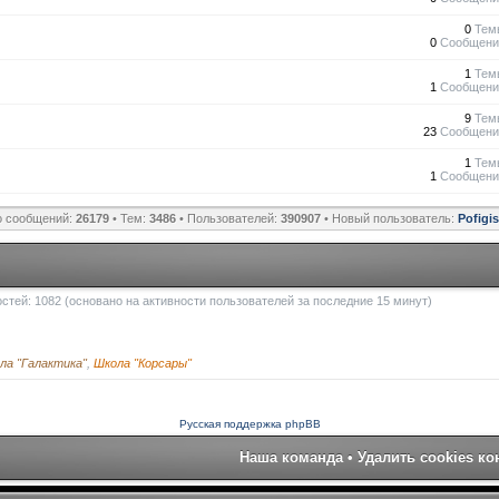
0
Тем
0
Сообщени
1
Тем
1
Сообщени
9
Тем
23
Сообщени
1
Тем
1
Сообщени
о сообщений:
26179
• Тем:
3486
• Пользователей:
390907
• Новый пользователь:
Pofigi
гостей: 1082 (основано на активности пользователей за последние 15 минут)
ла "Галактика"
,
Школа "Корсары"
Русская поддержка phpBB
Наша команда
•
Удалить cookies к