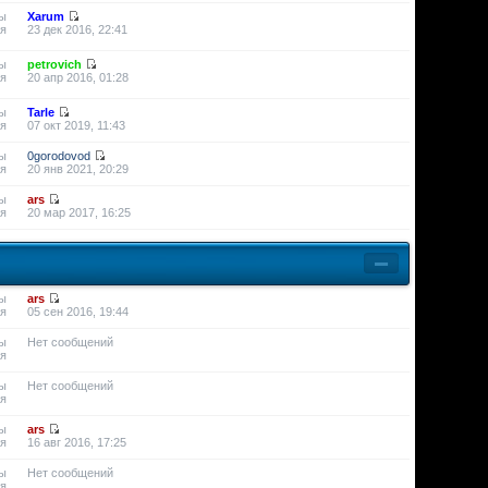
ы
Xarum
я
23 дек 2016, 22:41
ы
petrovich
я
20 апр 2016, 01:28
ы
Tarle
я
07 окт 2019, 11:43
ы
0gorodovod
я
20 янв 2021, 20:29
ы
ars
я
20 мар 2017, 16:25
ы
ars
я
05 сен 2016, 19:44
ы
Нет сообщений
я
ы
Нет сообщений
я
ы
ars
я
16 авг 2016, 17:25
ы
Нет сообщений
я