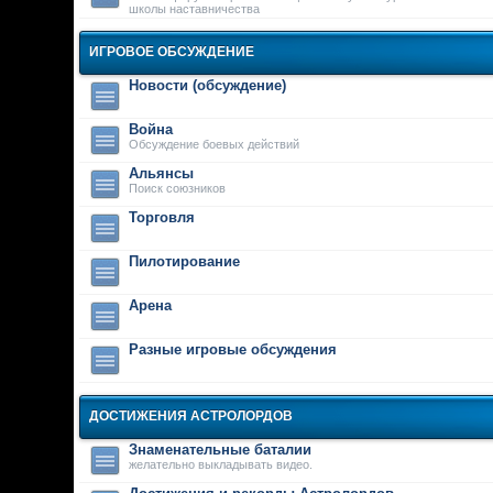
школы наставничества
ИГРОВОЕ ОБСУЖДЕНИЕ
Новости (обсуждение)
Война
Обсуждение боевых действий
Альянсы
Поиск союзников
Торговля
Пилотирование
Арена
Разные игровые обсуждения
ДОСТИЖЕНИЯ АСТРОЛОРДОВ
Знаменательные баталии
желательно выкладывать видео.