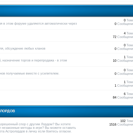
0
Тем
ния в этом форуме удаляются автоматически через
0
Сообщени
4
Тем
72
Сообщени
0
Тем
вля, обсуждение любых кланов
0
Сообщени
1
Тем
, назначение торгов и перепродажа - в этом
10
Сообщени
0
Тем
нов получаемые вместе с усилителем.
0
Сообщени
1
Тем
1
Сообщени
6
Тем
84
Сообщени
ОЛОРДОВ
102
Тем
азрешенный спор с другим Лордом? Вы хотите
1516
Сообщени
т незаконные методы в игре? Вы можете оставить
та Астролордов в личку если боитесь огласки.