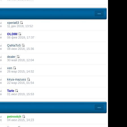
ы
xperia63
я
11 дек 2019, 13:52
ы
OLDIM
я
06 фев 2018, 17:37
ы
QaNaToS
я
08 июн 2018, 15:36
ы
dealer
я
30 май 2018, 12:04
ы
xen
я
26 мар 2015, 14:32
ы
kirya-mazuss
я
22 мар 2016, 01:54
ы
Tarle
я
01 июл 2019, 15:53
ы
petrovich
я
04 июл 2015, 14:23