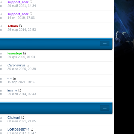
ы
support_scar
я
29 май 2021, 14:34
ы
support_scar
я
14 окт 2019, 17:03
ы
Admin
я
26 мар 2014, 22:53
ы
lesostepi
я
29 дек 2020, 01:04
ы
Caronavirus
я
30 июл 2020, 20:39
ы
-_-
я
15 апр 2021, 18:32
ы
lemmy
я
29 июн 2014, 02:43
ы
Chokupil
я
08 май 2021, 21:05
ы
LORD6365744
я
01 июл 2017, 10:47