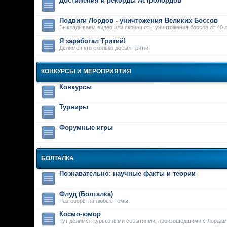
Достижения и рекорды Астролордов
Подвиги Лордов - уничтожения Великих Боссов
Выкладываем видео или скриншоты уничтожения боссов от 40 л
Я заработал Тритий!
Делимся кто сколько добыл трития
КОНКУРСЫ И МЕРОПРИЯТИЯ
Конкурсы
Турниры
Форумные игры
БОЛТАЛКА
Познавательно: научные факты и теории
Флуд (Болталка)
Разговоры на любые темы.
Космо-юмор
Тут делимся курьезными событиями, произошедшими с Лордам