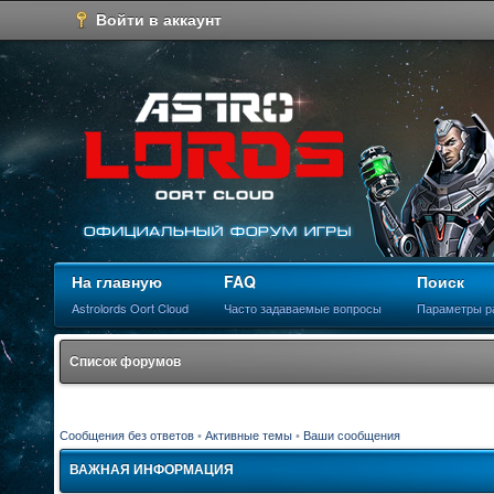
Войти в аккаунт
На главную
FAQ
Поиск
Astrolords Oort Cloud
Часто задаваемые вопросы
Параметры р
Список форумов
Сообщения без ответов
•
Активные темы
•
Ваши сообщения
ВАЖНАЯ ИНФОРМАЦИЯ