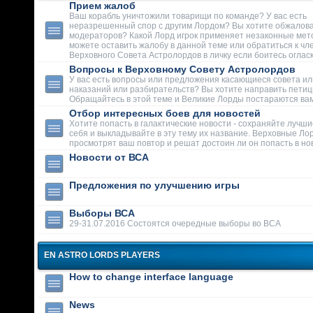
Прием жалоб
Ваш корабль уничтожили товарищи по команде? У вас есть
неразрешенный спор с другим Лордом? Вы хотите обжалова
модераторов? Какой Лорд игрок применяет незаконные мет
можете оставить жалобу в данной теме или обратиться к чл
Верховного Совета Астролордов в личку если боитесь огласк
Вопросы к Верховному Совету Астролордов
У вас есть вопросы или предложения касающиеся совета ил
наказаний или разбирательств? Вы хотите направить пети
Обращайтесь в этой теме и Великие Лорды постараются вам
Отбор интересных боев для новостей
Хотите попасть в галактические новости - сохраняйте лучши
себя и выкладывайте в эту тему их название. Верховные Ло
просмотрят ваш повтор и решат достоин ли он попасть в но
Новости от ВСА
Предложения по улучшению игры
Выборы ВСА
29-31.07.2016 Состоятся очередные выборы во ВСА
EN ASTRO LORDS PLAYERS
How to change interface language
News