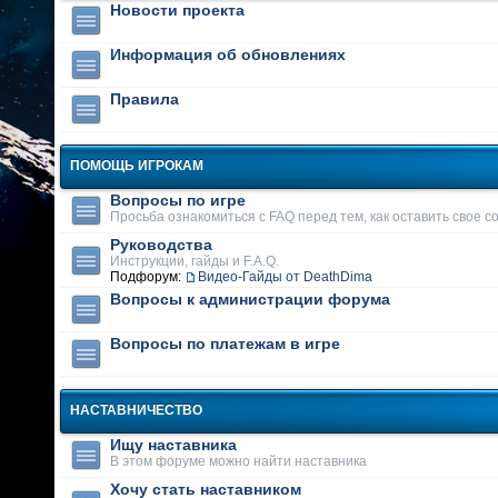
Новости проекта
Информация об обновлениях
Правила
ПОМОЩЬ ИГРОКАМ
Вопросы по игре
Просьба ознакомиться с FAQ перед тем, как оставить свое 
Руководства
Инструкции, гайды и F.A.Q.
Подфорум:
Видео-Гайды от DeathDima
Вопросы к администрации форума
Вопросы по платежам в игре
НАСТАВНИЧЕСТВО
Ищу наставника
В этом форуме можно найти наставника
Хочу стать наставником