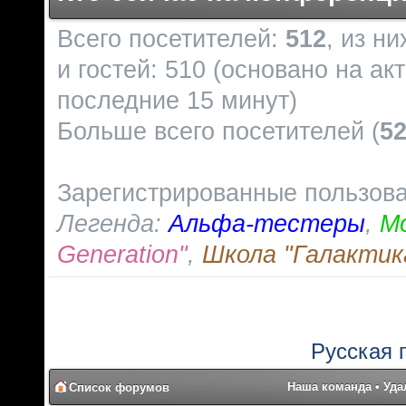
Всего посетителей:
512
, из н
и гостей: 510 (основано на ак
последние 15 минут)
Больше всего посетителей (
5
Зарегистрированные пользов
Легенда:
Альфа-тестеры
,
М
Generation"
,
Школа "Галактик
Русская 
Наша команда
•
Уда
Список форумов