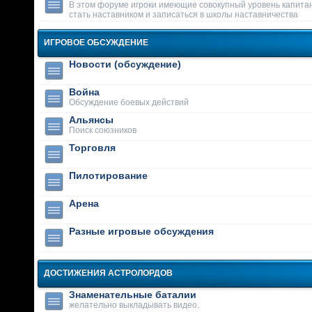
В этом форуме игроки имеющие совокупный уровень капитан
стать наставником и записаться в школы наставничества
ИГРОВОЕ ОБСУЖДЕНИЕ
Новости (обсуждение)
Война
Обсуждение боевых действий
Альянсы
Поиск союзников
Торговля
Пилотирование
Арена
Разные игровые обсуждения
ДОСТИЖЕНИЯ АСТРОЛОРДОВ
Знаменательные баталии
желательно выкладывать видео.