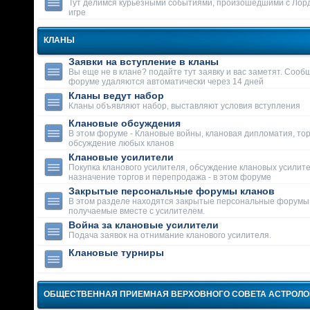
Тут делимся курьезными событиями, произошедшими с Лор
игре
КЛАНЫ
Заявки на вступление в кланы
Вы еще не в клане? подайте тут заявку и вас заметят. Сооб
форуме удаляются автоматически через 14 дней
Кланы ведут набор
Кланы объявляют набор, выставляют условия вступления
Клановые обсуждения
В этом форуме - Клановые войны, клановая дипломатия, тор
обсуждение любых кланов
Клановые усилители
Покупка кланового усилителя, обсуждение клановых усилит
назначение торгов и перепродажа - в этом форуме
Закрытые персональные форумы кланов
В этом разделе находятся закрытые персональные форумы
получаемые вместе с усилителем.
Война за клановые усилители
Подача заявок на отнимание кланового усилителя.
Клановые турниры
ОБЩЕСТВЕННАЯ ПРИЕМНАЯ ВЕРХОВНОГО СОВЕТА АСТРОЛ