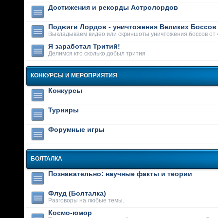
Достижения и рекорды Астролордов
Подвиги Лордов - уничтожения Великих Боссов
Выкладываем видео или скриншоты уничтожения боссов от 
Я заработал Тритий!
Делимся кто сколько добыл трития
КОНКУРСЫ И МЕРОПРИЯТИЯ
Конкурсы
Турниры
Форумные игры
БОЛТАЛКА
Познавательно: научные факты и теории
Флуд (Болталка)
Разговоры на любые темы.
Космо-юмор