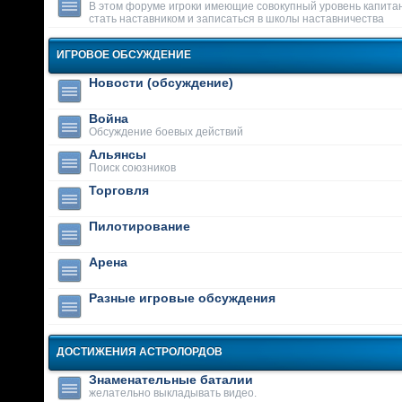
В этом форуме игроки имеющие совокупный уровень капитан
стать наставником и записаться в школы наставничества
ИГРОВОЕ ОБСУЖДЕНИЕ
Новости (обсуждение)
Война
Обсуждение боевых действий
Альянсы
Поиск союзников
Торговля
Пилотирование
Арена
Разные игровые обсуждения
ДОСТИЖЕНИЯ АСТРОЛОРДОВ
Знаменательные баталии
желательно выкладывать видео.