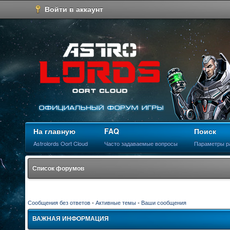
Войти в аккаунт
На главную
FAQ
Поиск
Astrolords Oort Cloud
Часто задаваемые вопросы
Параметры р
Список форумов
Сообщения без ответов
•
Активные темы
•
Ваши сообщения
ВАЖНАЯ ИНФОРМАЦИЯ