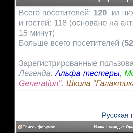
Всего посетителей:
120
, из н
и гостей: 118 (основано на а
15 минут)
Больше всего посетителей (
5
Зарегистрированные пользов
Легенда:
Альфа-тестеры
,
М
Generation"
,
Школа "Галактик
Русская 
Наша команда
•
Уда
Список форумов