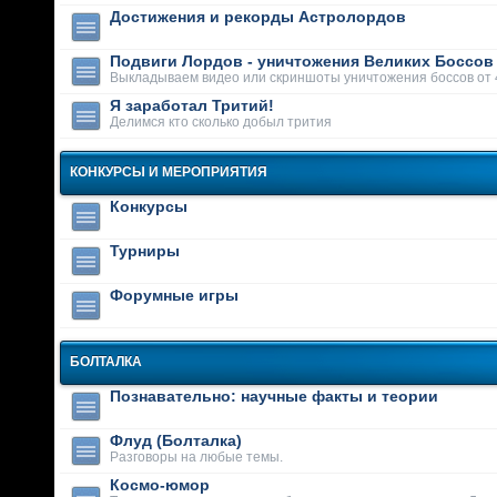
Достижения и рекорды Астролордов
Подвиги Лордов - уничтожения Великих Боссов
Выкладываем видео или скриншоты уничтожения боссов от 
Я заработал Тритий!
Делимся кто сколько добыл трития
КОНКУРСЫ И МЕРОПРИЯТИЯ
Конкурсы
Турниры
Форумные игры
БОЛТАЛКА
Познавательно: научные факты и теории
Флуд (Болталка)
Разговоры на любые темы.
Космо-юмор