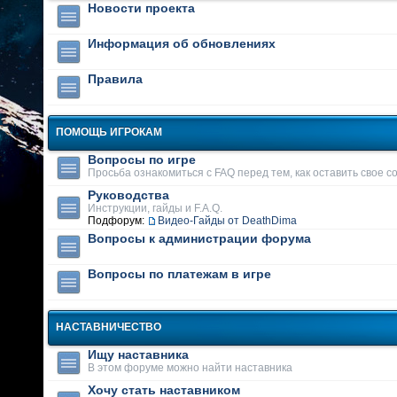
Новости проекта
Информация об обновлениях
Правила
ПОМОЩЬ ИГРОКАМ
Вопросы по игре
Просьба ознакомиться с FAQ перед тем, как оставить свое 
Руководства
Инструкции, гайды и F.A.Q.
Подфорум:
Видео-Гайды от DeathDima
Вопросы к администрации форума
Вопросы по платежам в игре
НАСТАВНИЧЕСТВО
Ищу наставника
В этом форуме можно найти наставника
Хочу стать наставником