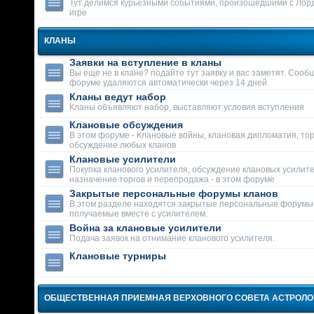
Тут делимся курьезными событиями, произошедшими с Лор
игре
КЛАНЫ
Заявки на вступление в кланы
Вы еще не в клане? подайте тут заявку и вас заметят. Сооб
форуме удаляются автоматически через 14 дней
Кланы ведут набор
Кланы объявляют набор, выставляют условия вступления
Клановые обсуждения
В этом форуме - Клановые войны, клановая дипломатия, тор
обсуждение любых кланов
Клановые усилители
Покупка кланового усилителя, обсуждение клановых усилит
назначение торгов и перепродажа - в этом форуме
Закрытые персональные форумы кланов
В этом разделе находятся закрытые персональные форумы
получаемые вместе с усилителем.
Война за клановые усилители
Подача заявок на отнимание кланового усилителя.
Клановые турниры
ОБЩЕСТВЕННАЯ ПРИЕМНАЯ ВЕРХОВНОГО СОВЕТА АСТРОЛ