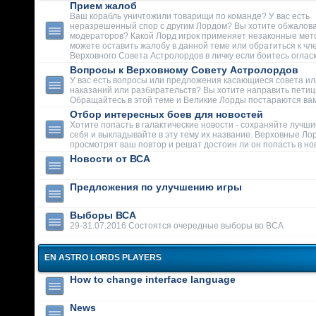
Прием жалоб
Ваш корабль уничтожили товарищи по команде? У вас есть
неразрешенный спор с другим Лордом? Вы хотите обжалова
модераторов? Какой Лорд игрок применяет незаконные мет
можете оставить жалобу в данной теме или обратиться к чл
Верховного Совета Астролордов в личку если боитесь огласк
Вопросы к Верховному Совету Астролордов
У вас есть вопросы или предложения касающиеся совета ил
наказаний или разбирательств? Вы хотите направить пети
Обращайтесь в этой теме и Великие Лорды постараются вам
Отбор интересных боев для новостей
Хотите попасть в галактические новости - сохраняйте лучши
себя и выкладывайте в эту тему их название. Верховные Ло
просмотрят ваш повтор и решат достоин ли он попасть в но
Новости от ВСА
Предложения по улучшению игры
Выборы ВСА
29-31.07.2016 Состоятся очередные выборы во ВСА
EN ASTRO LORDS PLAYERS
How to change interface language
News