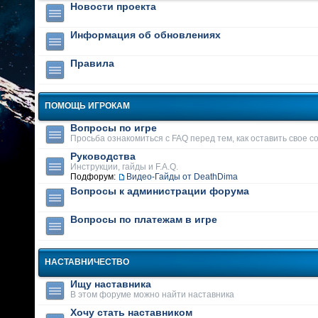
Новости проекта
Информация об обновлениях
Правила
ПОМОЩЬ ИГРОКАМ
Вопросы по игре
Просьба ознакомиться с FAQ перед тем, как оставить свое 
Руководства
Инструкции, гайды и F.A.Q.
Подфорум:
Видео-Гайды от DeathDima
Вопросы к администрации форума
Вопросы по платежам в игре
НАСТАВНИЧЕСТВО
Ищу наставника
В этом форуме можно найти наставника
Хочу стать наставником