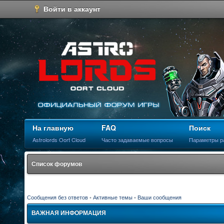
Войти в аккаунт
На главную
FAQ
Поиск
Astrolords Oort Cloud
Часто задаваемые вопросы
Параметры р
Список форумов
Сообщения без ответов
•
Активные темы
•
Ваши сообщения
ВАЖНАЯ ИНФОРМАЦИЯ