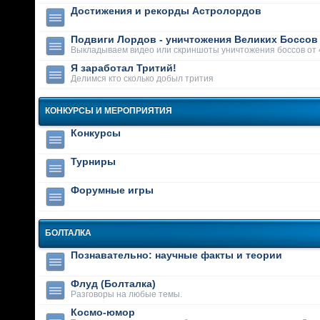
Достижения и рекорды Астролордов
Подвиги Лордов - уничтожения Великих Боссов
Выкладываем видео или скриншоты уничтожения боссов от 
Я заработал Тритий!
Делимся кто сколько добыл трития
КОНКУРСЫ И МЕРОПРИЯТИЯ
Конкурсы
Турниры
Форумные игры
БОЛТАЛКА
Познавательно: научные факты и теории
Флуд (Болталка)
Разговоры на любые темы.
Космо-юмор