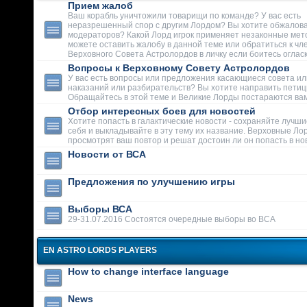
Прием жалоб
Ваш корабль уничтожили товарищи по команде? У вас есть
неразрешенный спор с другим Лордом? Вы хотите обжалова
модераторов? Какой Лорд игрок применяет незаконные мет
можете оставить жалобу в данной теме или обратиться к чл
Верховного Совета Астролордов в личку если боитесь огласк
Вопросы к Верховному Совету Астролордов
У вас есть вопросы или предложения касающиеся совета ил
наказаний или разбирательств? Вы хотите направить пети
Обращайтесь в этой теме и Великие Лорды постараются вам
Отбор интересных боев для новостей
Хотите попасть в галактические новости - сохраняйте лучши
себя и выкладывайте в эту тему их название. Верховные Ло
просмотрят ваш повтор и решат достоин ли он попасть в но
Новости от ВСА
Предложения по улучшению игры
Выборы ВСА
29-31.07.2016 Состоятся очередные выборы во ВСА
EN ASTRO LORDS PLAYERS
How to change interface language
News