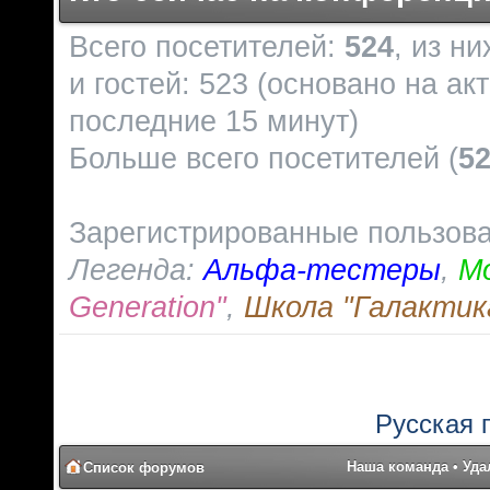
Всего посетителей:
524
, из н
и гостей: 523 (основано на ак
последние 15 минут)
Больше всего посетителей (
5
Зарегистрированные пользов
Легенда:
Альфа-тестеры
,
М
Generation"
,
Школа "Галактик
Русская 
Наша команда
•
Уда
Список форумов