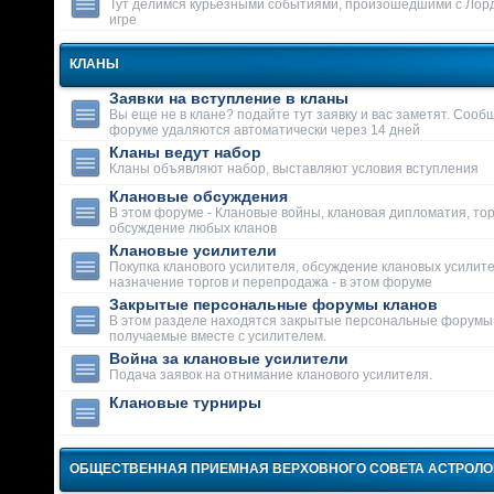
Тут делимся курьезными событиями, произошедшими с Лор
игре
КЛАНЫ
Заявки на вступление в кланы
Вы еще не в клане? подайте тут заявку и вас заметят. Сооб
форуме удаляются автоматически через 14 дней
Кланы ведут набор
Кланы объявляют набор, выставляют условия вступления
Клановые обсуждения
В этом форуме - Клановые войны, клановая дипломатия, тор
обсуждение любых кланов
Клановые усилители
Покупка кланового усилителя, обсуждение клановых усилит
назначение торгов и перепродажа - в этом форуме
Закрытые персональные форумы кланов
В этом разделе находятся закрытые персональные форумы
получаемые вместе с усилителем.
Война за клановые усилители
Подача заявок на отнимание кланового усилителя.
Клановые турниры
ОБЩЕСТВЕННАЯ ПРИЕМНАЯ ВЕРХОВНОГО СОВЕТА АСТРОЛ