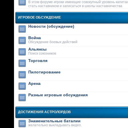
В этом форуме игроки имеющие совокупный уровень капитан
стать наставником и записаться в школы наставничества
ИГРОВОЕ ОБСУЖДЕНИЕ
Новости (обсуждение)
Война
Обсуждение боевых действий
Альянсы
Поиск союзников
Торговля
Пилотирование
Арена
Разные игровые обсуждения
ДОСТИЖЕНИЯ АСТРОЛОРДОВ
Знаменательные баталии
желательно выкладывать видео.