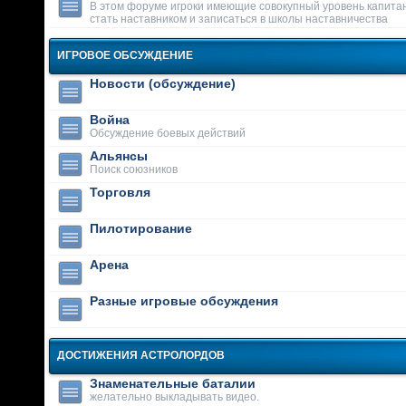
В этом форуме игроки имеющие совокупный уровень капитан
стать наставником и записаться в школы наставничества
ИГРОВОЕ ОБСУЖДЕНИЕ
Новости (обсуждение)
Война
Обсуждение боевых действий
Альянсы
Поиск союзников
Торговля
Пилотирование
Арена
Разные игровые обсуждения
ДОСТИЖЕНИЯ АСТРОЛОРДОВ
Знаменательные баталии
желательно выкладывать видео.