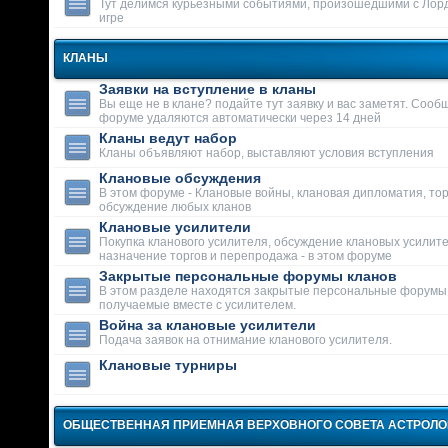
Тут делимся курьезными событиями, произошедшими с Лор
игре
КЛАНЫ
Заявки на вступление в кланы
Вы еще не в клане? подайте тут заявку и вас заметят. Сооб
форуме удаляются автоматически через 14 дней
Кланы ведут набор
Кланы объявляют набор, выставляют условия вступления
Клановые обсуждения
В этом форуме - Клановые войны, клановая дипломатия, тор
обсуждение любых кланов
Клановые усилители
Покупка кланового усилителя, обсуждение клановых усилит
назначение торгов и перепродажа - в этом форуме
Закрытые персональные форумы кланов
В этом разделе находятся закрытые персональные форумы
получаемые вместе с усилителем.
Война за клановые усилители
Подача заявок на отнимание кланового усилителя.
Клановые турниры
ОБЩЕСТВЕННАЯ ПРИЕМНАЯ ВЕРХОВНОГО СОВЕТА АСТРОЛ