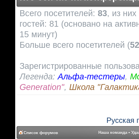
Всего посетителей:
83
, из ни
гостей: 81 (основано на акти
15 минут)
Больше всего посетителей (
5
Зарегистрированные пользов
Легенда:
Альфа-тестеры
,
М
Generation"
,
Школа "Галактик
Русская 
Наша команда
•
Уда
Список форумов