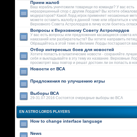
Прием жалоб
Ваш корабль уничтожили товарищи по команде? У вас есть
неразрешенный спор с другим Лордом? Вы хотите обжалова
модераторов? Какой Лорд игрок применяет незаконные мет
можете оставить жалобу в данной теме или обратиться к чл
Верховного Совета Астролордов в личку если боитесь огласк
Вопросы к Верховному Совету Астролордов
У вас есть вопросы или предложения касающиеся совета ил
наказаний или разбирательств? Вы хотите направить пети
Обращайтесь в этой теме и Великие Лорды постараются вам
Отбор интересных боев для новостей
Хотите попасть в галактические новости - сохраняйте лучши
себя и выкладывайте в эту тему их название. Верховные Ло
просмотрят ваш повтор и решат достоин ли он попасть в но
Новости от ВСА
Предложения по улучшению игры
Выборы ВСА
29-31.07.2016 Состоятся очередные выборы во ВСА
EN ASTRO LORDS PLAYERS
How to change interface language
News