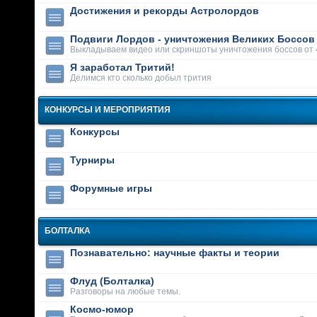
Достижения и рекорды Астролордов
Подвиги Лордов - уничтожения Великих Боссов
Выкладываем видео или скриншоты уничтожения боссов от 
Я заработал Тритий!
Делимся кто сколько добыл трития
КОНКУРСЫ И МЕРОПРИЯТИЯ
Конкурсы
Турниры
Форумные игры
БОЛТАЛКА
Познавательно: научные факты и теории
Флуд (Болталка)
Разговоры на любые темы.
Космо-юмор