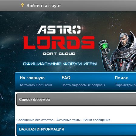
Войти в аккаунт
На главную
FAQ
Поиск
Astrolords Oort Cloud
Часто задаваемые вопросы
Параметры р
Список форумов
Сообщения без ответов
•
Активные темы
•
Ваши сообщения
ВАЖНАЯ ИНФОРМАЦИЯ