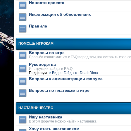
Новости проекта
Информация об обновлениях
Правила
ПОМОЩЬ ИГРОКАМ
Вопросы по игре
Просьба ознакомиться с FAQ перед тем, как оставить свое 
Руководства
Инструкции, гайды и F.A.Q.
Подфорум:
Видео-Гайды от DeathDima
Вопросы к администрации форума
Вопросы по платежам в игре
НАСТАВНИЧЕСТВО
Ищу наставника
В этом форуме можно найти наставника
Хочу стать наставником