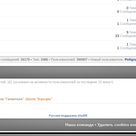
0
Тем
0
Сообщени
1
Тем
1
Сообщени
9
Тем
23
Сообщени
1
Тем
1
Сообщени
о сообщений:
26179
• Тем:
3486
• Пользователей:
390907
• Новый пользователь:
Pofigi
остей: 111 (основано на активности пользователей за последние 15 минут)
ла "Галактика"
,
Школа "Корсары"
Русская поддержка phpBB
Наша команда
•
Удалить cookies к