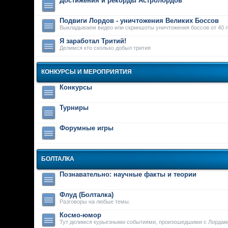
Достижения и рекорды Астролордов
Подвиги Лордов - уничтожения Великих Боссов
Выкладываем видео или скриншоты уничтожения боссов от 40 л
Я заработал Тритий!
Делимся кто сколько добыл трития
КОНКУРСЫ И МЕРОПРИЯТИЯ
Конкурсы
Турниры
Форумные игры
БОЛТАЛКА
Познавательно: научные факты и теории
Флуд (Болталка)
Разговоры на любые темы.
Космо-юмор
Тут делимся курьезными событиями, произошедшими с Лордам