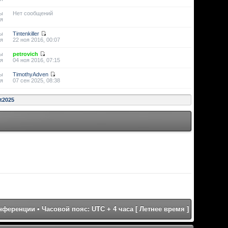
ы
Нет сообщений
я
ы
Tintenkiller
я
22 ноя 2016, 00:07
ы
petrovich
я
04 ноя 2016, 07:15
ы
TimothyAdven
я
07 сен 2025, 08:38
st2025
онференции
• Часовой пояс: UTC + 4 часа [ Летнее время ]