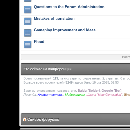
Questions to the Forum Administration
Mistakes of translation
Gameplay improvement and ideas
Flood
Всег
Кто сейчас на конференции
Всего посетителей:
113
, из них зарегистрированных: 2, скрытых: 0 и г
Больше всего посетителей (
5249
) здесь было 19 окт 2025, 02:53
Зарегистрированные пользователи:
Baidu [Spider]
,
Google [Bot]
Легенда:
Альфа-тестеры
,
Модераторы
,
Школа "New Generation"
,
Шко
Список форумов