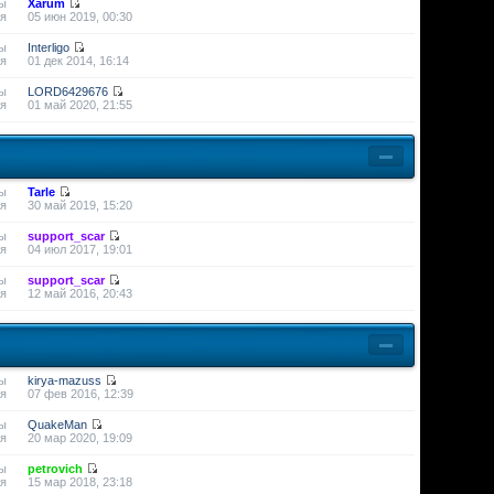
ы
Xarum
я
05 июн 2019, 00:30
ы
Interligo
я
01 дек 2014, 16:14
ы
LORD6429676
я
01 май 2020, 21:55
ы
Tarle
я
30 май 2019, 15:20
ы
support_scar
я
04 июл 2017, 19:01
ы
support_scar
я
12 май 2016, 20:43
ы
kirya-mazuss
я
07 фев 2016, 12:39
ы
QuakeMan
я
20 мар 2020, 19:09
ы
petrovich
я
15 мар 2018, 23:18