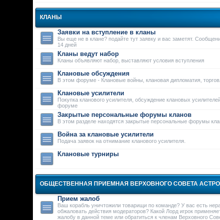
КЛАНЫ
Заявки на вступление в кланы
Вы еще не в клане? подайте тут заявку и вас заметят. Сообще
14 дней
Кланы ведут набор
Кланы объявляют набор, выставляют условия вступления
Клановые обсуждения
В этом форуме - Клановые войны, клановая дипломатия, торго
Клановые усилители
Покупка кланового усилителя, обсуждение клановых усилителей
форуме
Закрытые персональные форумы кланов
В этом разделе находятся закрытые персональные форумы кла
Война за клановые усилители
Подача заявок на отнимание кланового усилителя.
Клановые турниры
ОБЩЕСТВЕННАЯ ПРИЕМНАЯ ВЕРХОВНОГО СОВЕТА АСТР
Прием жалоб
Ваш корабль уничтожили товарищи по команде? У вас есть нер
обжаловать действия модераторов? Какой Лорд игрок применяе
жалобу в данной теме или обратиться к членам Верховного Сове