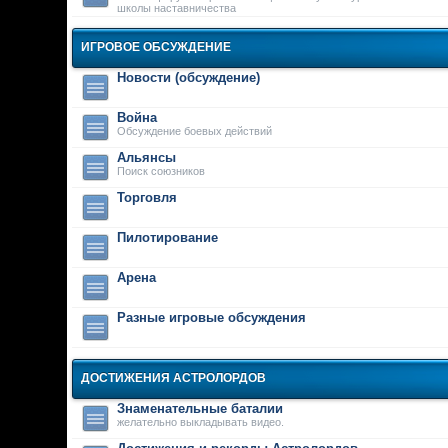
школы наставничества
ИГРОВОЕ ОБСУЖДЕНИЕ
Новости (обсуждение)
Война
Обсуждение боевых действий
Альянсы
Поиск союзников
Торговля
Пилотирование
Арена
Разные игровые обсуждения
ДОСТИЖЕНИЯ АСТРОЛОРДОВ
Знаменательные баталии
желательно выкладывать видео.