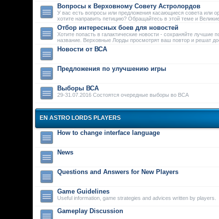
Вопросы к Верховному Совету Астролордов
У вас есть вопросы или предложения касающиеся совета или о
хотите направить петицию? Обращайтесь в этой теме и Велики
Отбор интересных боев для новостей
Хотите попасть в галактические новости - сохраняйте лучшие п
название. Верховные Лорды просмотрят ваш повтор и решат дос
Новости от ВСА
Предложения по улучшению игры
Выборы ВСА
29-31.07.2016 Состоятся очередные выборы во ВСА
EN ASTRO LORDS PLAYERS
How to change interface language
News
Questions and Answers for New Players
Game Guidelines
Useful information, game strategies and advices written by players.
Gameplay Discussion