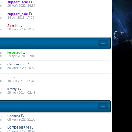
ы
support_scar
я
29 май 2021, 14:34
ы
support_scar
я
14 окт 2019, 17:03
ы
Admin
я
26 мар 2014, 22:53
ы
lesostepi
я
29 дек 2020, 01:04
ы
Caronavirus
я
30 июл 2020, 20:39
ы
-_-
я
15 апр 2021, 18:32
ы
lemmy
я
29 июн 2014, 02:43
ы
Chokupil
я
08 май 2021, 21:05
ы
LORD6365744
я
01 июл 2017, 10:47