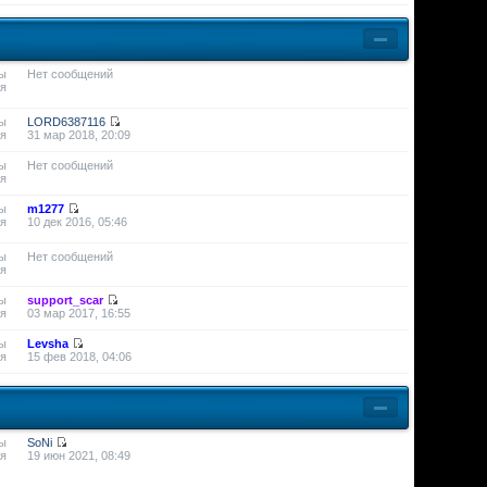
ы
Нет сообщений
я
ы
LORD6387116
я
31 мар 2018, 20:09
ы
Нет сообщений
я
ы
m1277
я
10 дек 2016, 05:46
ы
Нет сообщений
я
ы
support_scar
я
03 мар 2017, 16:55
ы
Levsha
я
15 фев 2018, 04:06
ы
SoNi
я
19 июн 2021, 08:49