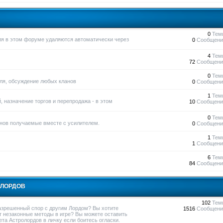
0
Тем
ния в этом форуме удаляются автоматически через
0
Сообщени
4
Тем
72
Сообщени
0
Тем
вля, обсуждение любых кланов
0
Сообщени
1
Тем
, назначение торгов и перепродажа - в этом
10
Сообщени
0
Тем
нов получаемые вместе с усилителем.
0
Сообщени
1
Тем
1
Сообщени
6
Тем
84
Сообщени
ОЛОРДОВ
102
Тем
азрешенный спор с другим Лордом? Вы хотите
1516
Сообщени
т незаконные методы в игре? Вы можете оставить
та Астролордов в личку если боитесь огласки.