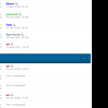
ы
Xarum
я
23 дек 2016, 22:41
ы
petrovich
я
20 апр 2016, 01:28
ы
Tarle
я
07 окт 2019, 11:43
ы
0gorodovod
я
20 янв 2021, 20:29
ы
ars
я
20 мар 2017, 16:25
ы
ars
я
05 сен 2016, 19:44
ы
Нет сообщений
я
ы
Нет сообщений
я
ы
ars
я
16 авг 2016, 17:25
ы
Нет сообщений
я