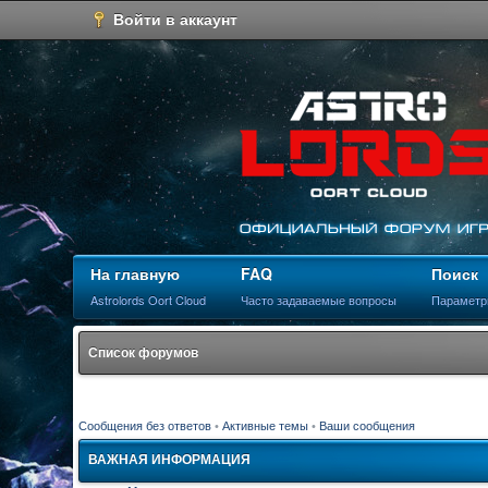
Войти в аккаунт
На главную
FAQ
Поиск
Astrolords Oort Cloud
Часто задаваемые вопросы
Параметр
Список форумов
Сообщения без ответов
•
Активные темы
•
Ваши сообщения
ВАЖНАЯ ИНФОРМАЦИЯ