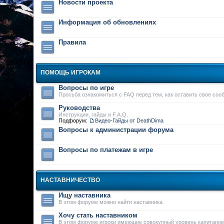
Новости проекта
Информация об обновлениях
Правила
ПОМОЩЬ ИГРОКАМ
Вопросы по игре
Просьба ознакомиться с FAQ перед тем, как оставить свое соо
Руководства
Инструкции, гайды и F.A.Q.
Подфорум:
Видео-Гайды от DeathDima
Вопросы к администрации форума
Вопросы по платежам в игре
НАСТАВНИЧЕСТВО
Ищу наставника
В этом форуме можно найти наставника
Хочу стать наставником
В этом форуме игроки имеющие совокупный уровень капитанов 