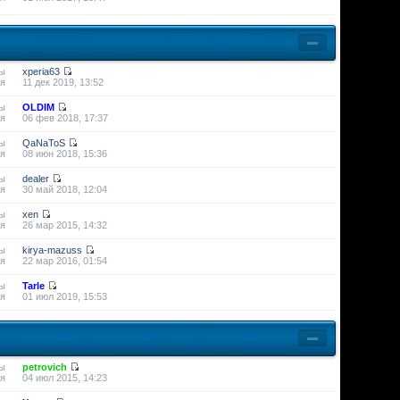
ы
xperia63
я
11 дек 2019, 13:52
ы
OLDIM
я
06 фев 2018, 17:37
ы
QaNaToS
я
08 июн 2018, 15:36
ы
dealer
я
30 май 2018, 12:04
ы
xen
я
26 мар 2015, 14:32
ы
kirya-mazuss
я
22 мар 2016, 01:54
ы
Tarle
я
01 июл 2019, 15:53
ы
petrovich
я
04 июл 2015, 14:23