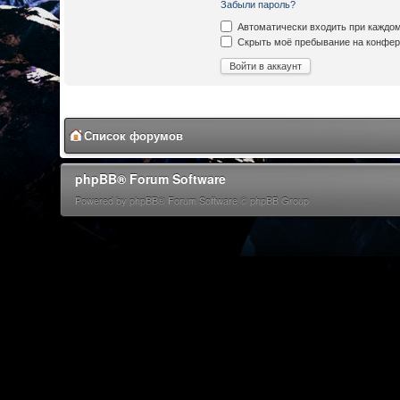
Забыли пароль?
Автоматически входить при каждо
Скрыть моё пребывание на конфере
Список форумов
phpBB® Forum Software
Powered by phpBB® Forum Software © phpBB Group