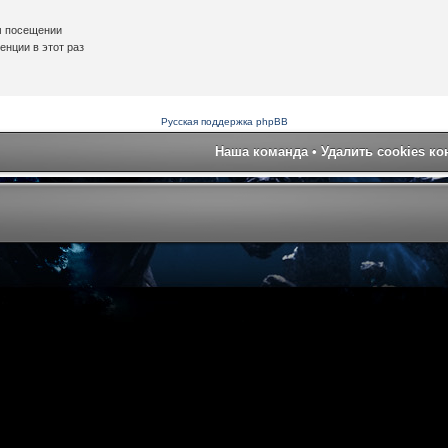
м посещении
нции в этот раз
Русская поддержка phpBB
Наша команда
•
Удалить cookies к