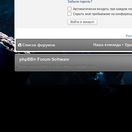
Забыли пароль?
Автоматически входить при каждом п
Скрыть моё пребывание на конференци
Рус
Наша команда
•
Уда
Список форумов
phpBB® Forum Software
Powered by phpBB® Forum Software © phpBB Group