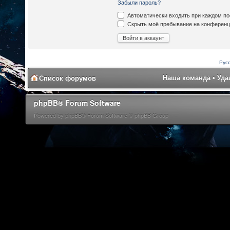
Забыли пароль?
Автоматически входить при каждом п
Скрыть моё пребывание на конференци
Рус
Наша команда
•
Уда
Список форумов
phpBB® Forum Software
Powered by phpBB® Forum Software © phpBB Group