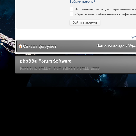
Забыли пароль?
Автоматически входить при каждом п
Скрыть моё пребывание на конференци
Рус
Наша команда
•
Уда
Список форумов
phpBB® Forum Software
Powered by phpBB® Forum Software © phpBB Group