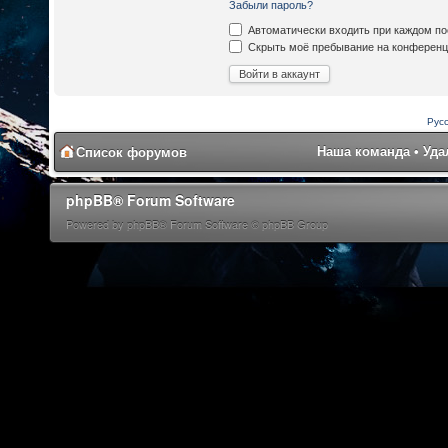
Забыли пароль?
Автоматически входить при каждом п
Скрыть моё пребывание на конференци
Рус
Наша команда
•
Уда
Список форумов
phpBB® Forum Software
Powered by phpBB® Forum Software © phpBB Group