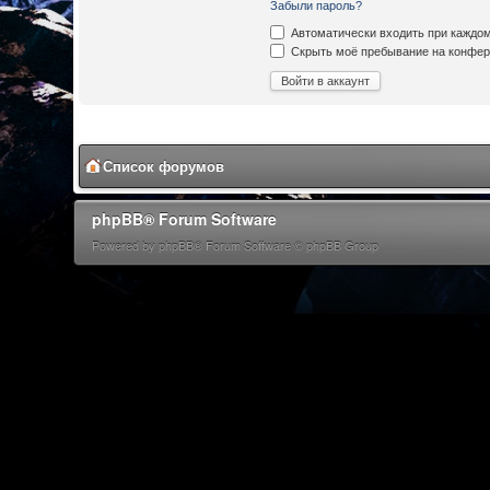
Забыли пароль?
Автоматически входить при каждо
Скрыть моё пребывание на конфере
Список форумов
phpBB® Forum Software
Powered by phpBB® Forum Software © phpBB Group