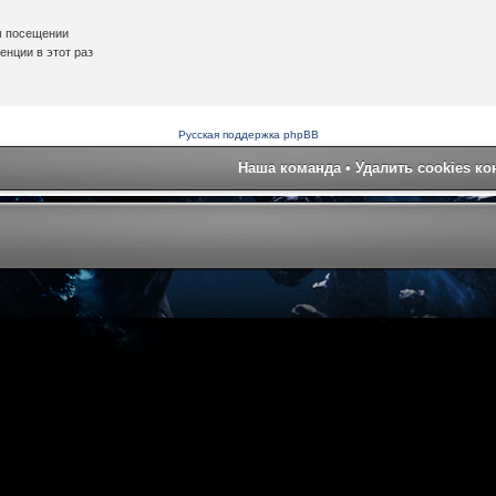
м посещении
нции в этот раз
Русская поддержка phpBB
Наша команда
•
Удалить cookies к