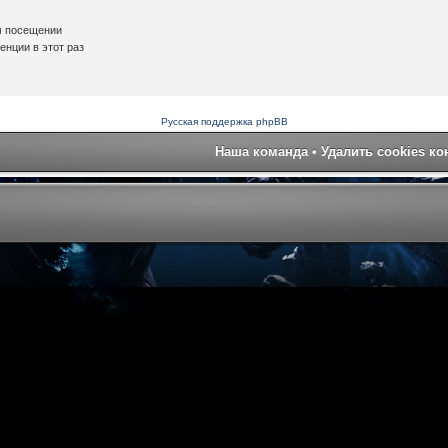
м посещении
нции в этот раз
Русская поддержка phpBB
Наша команда
•
Удалить cookies к