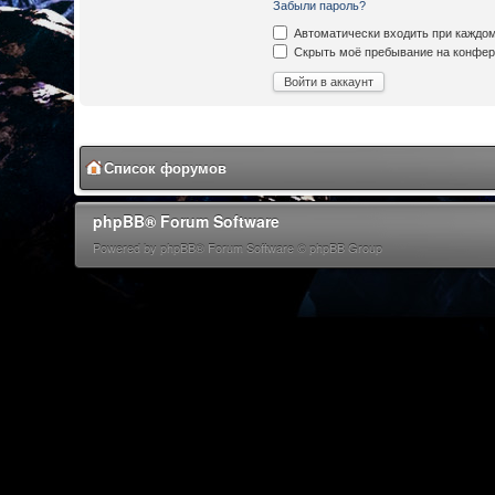
Забыли пароль?
Автоматически входить при каждо
Скрыть моё пребывание на конфере
Список форумов
phpBB® Forum Software
Powered by phpBB® Forum Software © phpBB Group