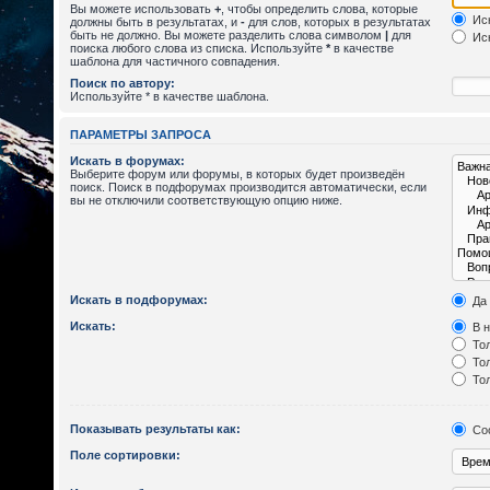
Вы можете использовать
+
, чтобы определить слова, которые
Иск
должны быть в результатах, и
-
для слов, которых в результатах
быть не должно. Вы можете разделить слова символом
|
для
Иск
поиска любого слова из списка. Используйте
*
в качестве
шаблона для частичного совпадения.
Поиск по автору:
Используйте * в качестве шаблона.
ПАРАМЕТРЫ ЗАПРОСА
Искать в форумах:
Выберите форум или форумы, в которых будет произведён
поиск. Поиск в подфорумах производится автоматически, если
вы не отключили соответствующую опцию ниже.
Искать в подфорумах:
Да
Искать:
В н
Тол
Тол
Тол
Показывать результаты как:
Со
Поле сортировки: