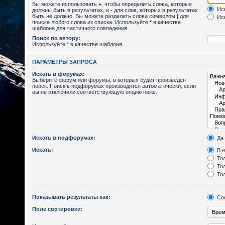
Вы можете использовать
+
, чтобы определить слова, которые
Иск
должны быть в результатах, и
-
для слов, которых в результатах
быть не должно. Вы можете разделить слова символом
|
для
Иск
поиска любого слова из списка. Используйте
*
в качестве
шаблона для частичного совпадения.
Поиск по автору:
Используйте * в качестве шаблона.
ПАРАМЕТРЫ ЗАПРОСА
Искать в форумах:
Выберите форум или форумы, в которых будет произведён
поиск. Поиск в подфорумах производится автоматически, если
вы не отключили соответствующую опцию ниже.
Искать в подфорумах:
Да
Искать:
В н
Тол
Тол
Тол
Показывать результаты как:
Со
Поле сортировки: