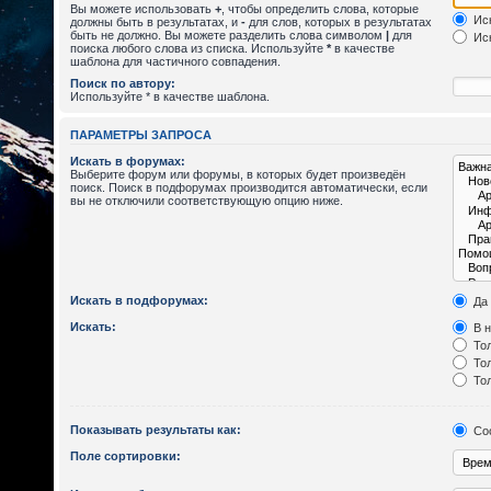
Вы можете использовать
+
, чтобы определить слова, которые
Иск
должны быть в результатах, и
-
для слов, которых в результатах
быть не должно. Вы можете разделить слова символом
|
для
Иск
поиска любого слова из списка. Используйте
*
в качестве
шаблона для частичного совпадения.
Поиск по автору:
Используйте * в качестве шаблона.
ПАРАМЕТРЫ ЗАПРОСА
Искать в форумах:
Выберите форум или форумы, в которых будет произведён
поиск. Поиск в подфорумах производится автоматически, если
вы не отключили соответствующую опцию ниже.
Искать в подфорумах:
Да
Искать:
В н
Тол
Тол
Тол
Показывать результаты как:
Со
Поле сортировки: