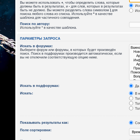
Вы можете использовать
+
, чтобы определить слова, которые
Иск
должны быть в результатах, и
-
для слов, которых в результатах
быть не должно. Вы можете разделить слова символом
|
для
Иск
поиска любого слова из списка. Используйте
*
в качестве
шаблона для частичного совпадения.
Поиск по автору:
Используйте * в качестве шаблона.
ПАРАМЕТРЫ ЗАПРОСА
Искать в форумах:
Выберите форум или форумы, в которых будет произведён
поиск. Поиск в подфорумах производится автоматически, если
вы не отключили соответствующую опцию ниже.
Искать в подфорумах:
Да
Искать:
В н
Тол
Тол
Тол
Показывать результаты как:
Со
Поле сортировки: