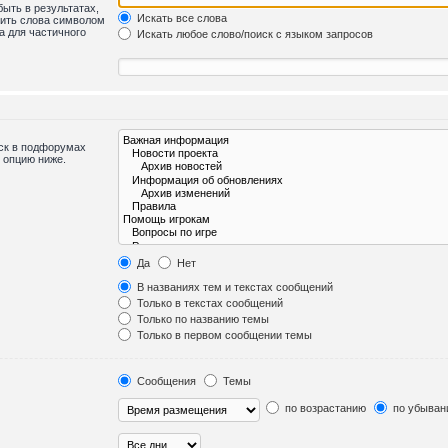
быть в результатах,
Искать все слова
лить слова символом
а для частичного
Искать любое слово/поиск с языком запросов
иск в подфорумах
 опцию ниже.
Да
Нет
В названиях тем и текстах сообщений
Только в текстах сообщений
Только по названию темы
Только в первом сообщении темы
Сообщения
Темы
по возрастанию
по убыван