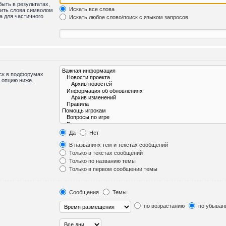
быть в результатах,
Искать все слова
лить слова символом
а для частичного
Искать любое слово/поиск с языком запросов
иск в подфорумах
 опцию ниже.
Да
Нет
В названиях тем и текстах сообщений
Только в текстах сообщений
Только по названию темы
Только в первом сообщении темы
Сообщения
Темы
по возрастанию
по убыван