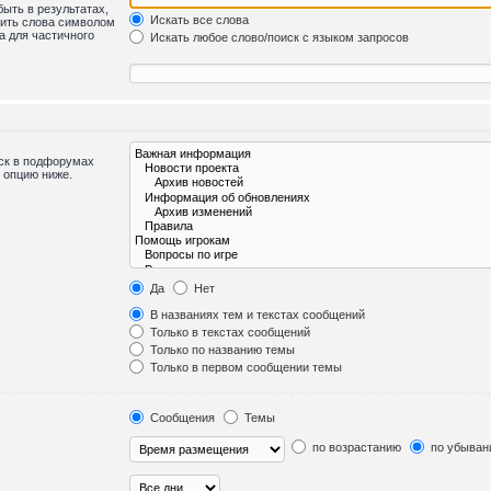
быть в результатах,
Искать все слова
лить слова символом
а для частичного
Искать любое слово/поиск с языком запросов
иск в подфорумах
 опцию ниже.
Да
Нет
В названиях тем и текстах сообщений
Только в текстах сообщений
Только по названию темы
Только в первом сообщении темы
Сообщения
Темы
по возрастанию
по убыван