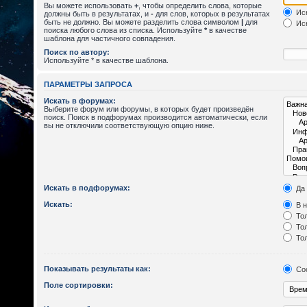
Вы можете использовать
+
, чтобы определить слова, которые
Иск
должны быть в результатах, и
-
для слов, которых в результатах
быть не должно. Вы можете разделить слова символом
|
для
Иск
поиска любого слова из списка. Используйте
*
в качестве
шаблона для частичного совпадения.
Поиск по автору:
Используйте * в качестве шаблона.
ПАРАМЕТРЫ ЗАПРОСА
Искать в форумах:
Выберите форум или форумы, в которых будет произведён
поиск. Поиск в подфорумах производится автоматически, если
вы не отключили соответствующую опцию ниже.
Искать в подфорумах:
Да
Искать:
В н
Тол
Тол
Тол
Показывать результаты как:
Со
Поле сортировки: