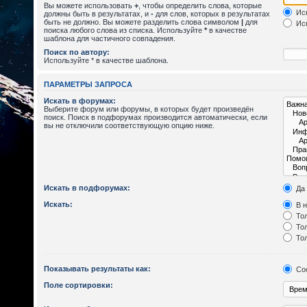
Вы можете использовать
+
, чтобы определить слова, которые
Иск
должны быть в результатах, и
-
для слов, которых в результатах
быть не должно. Вы можете разделить слова символом
|
для
Иск
поиска любого слова из списка. Используйте
*
в качестве
шаблона для частичного совпадения.
Поиск по автору:
Используйте * в качестве шаблона.
ПАРАМЕТРЫ ЗАПРОСА
Искать в форумах:
Выберите форум или форумы, в которых будет произведён
поиск. Поиск в подфорумах производится автоматически, если
вы не отключили соответствующую опцию ниже.
Искать в подфорумах:
Да
Искать:
В н
Тол
Тол
Тол
Показывать результаты как:
Со
Поле сортировки: