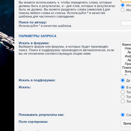
Вы можете использовать
+
, чтобы определить слова, которые
Иск
должны быть в результатах, и
-
для слов, которых в результатах
быть не должно. Вы можете разделить слова символом
|
для
Иск
поиска любого слова из списка. Используйте
*
в качестве
шаблона для частичного совпадения.
Поиск по автору:
Используйте * в качестве шаблона.
ПАРАМЕТРЫ ЗАПРОСА
Искать в форумах:
Выберите форум или форумы, в которых будет произведён
поиск. Поиск в подфорумах производится автоматически, если
вы не отключили соответствующую опцию ниже.
Искать в подфорумах:
Да
Искать:
В н
Тол
Тол
Тол
Показывать результаты как:
Со
Поле сортировки: