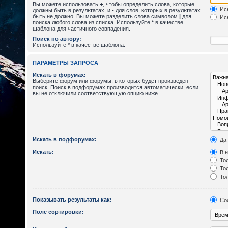
Вы можете использовать
+
, чтобы определить слова, которые
Иск
должны быть в результатах, и
-
для слов, которых в результатах
быть не должно. Вы можете разделить слова символом
|
для
Иск
поиска любого слова из списка. Используйте
*
в качестве
шаблона для частичного совпадения.
Поиск по автору:
Используйте * в качестве шаблона.
ПАРАМЕТРЫ ЗАПРОСА
Искать в форумах:
Выберите форум или форумы, в которых будет произведён
поиск. Поиск в подфорумах производится автоматически, если
вы не отключили соответствующую опцию ниже.
Искать в подфорумах:
Да
Искать:
В н
Тол
Тол
Тол
Показывать результаты как:
Со
Поле сортировки: