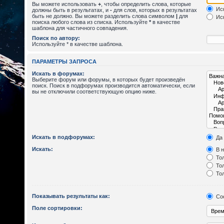
Вы можете использовать
+
, чтобы определить слова, которые
Иск
должны быть в результатах, и
-
для слов, которых в результатах
быть не должно. Вы можете разделить слова символом
|
для
Иск
поиска любого слова из списка. Используйте
*
в качестве
шаблона для частичного совпадения.
Поиск по автору:
Используйте * в качестве шаблона.
ПАРАМЕТРЫ ЗАПРОСА
Искать в форумах:
Выберите форум или форумы, в которых будет произведён
поиск. Поиск в подфорумах производится автоматически, если
вы не отключили соответствующую опцию ниже.
Искать в подфорумах:
Да
Искать:
В н
Тол
Тол
Тол
Показывать результаты как:
Со
Поле сортировки: