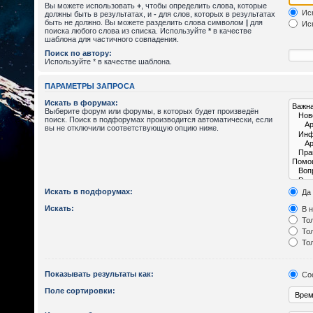
Вы можете использовать
+
, чтобы определить слова, которые
Иск
должны быть в результатах, и
-
для слов, которых в результатах
быть не должно. Вы можете разделить слова символом
|
для
Иск
поиска любого слова из списка. Используйте
*
в качестве
шаблона для частичного совпадения.
Поиск по автору:
Используйте * в качестве шаблона.
ПАРАМЕТРЫ ЗАПРОСА
Искать в форумах:
Выберите форум или форумы, в которых будет произведён
поиск. Поиск в подфорумах производится автоматически, если
вы не отключили соответствующую опцию ниже.
Искать в подфорумах:
Да
Искать:
В н
Тол
Тол
Тол
Показывать результаты как:
Со
Поле сортировки: