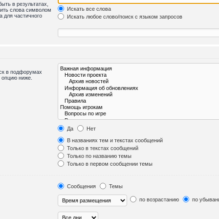
быть в результатах,
Искать все слова
лить слова символом
а для частичного
Искать любое слово/поиск с языком запросов
иск в подфорумах
 опцию ниже.
Да
Нет
В названиях тем и текстах сообщений
Только в текстах сообщений
Только по названию темы
Только в первом сообщении темы
Сообщения
Темы
по возрастанию
по убыван