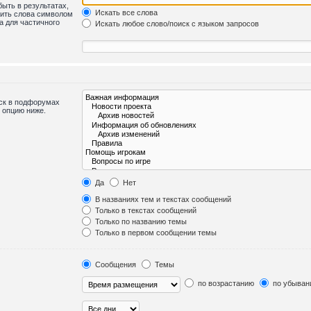
быть в результатах,
Искать все слова
лить слова символом
а для частичного
Искать любое слово/поиск с языком запросов
иск в подфорумах
 опцию ниже.
Да
Нет
В названиях тем и текстах сообщений
Только в текстах сообщений
Только по названию темы
Только в первом сообщении темы
Сообщения
Темы
по возрастанию
по убыван