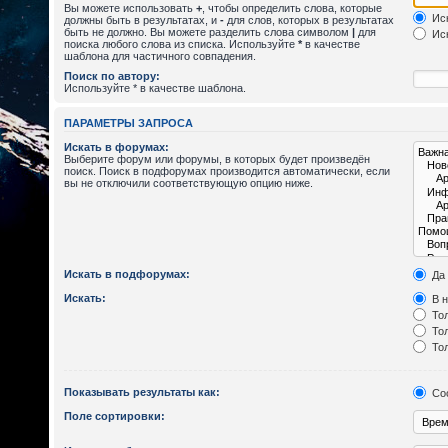
Вы можете использовать
+
, чтобы определить слова, которые
Иск
должны быть в результатах, и
-
для слов, которых в результатах
быть не должно. Вы можете разделить слова символом
|
для
Иск
поиска любого слова из списка. Используйте
*
в качестве
шаблона для частичного совпадения.
Поиск по автору:
Используйте * в качестве шаблона.
ПАРАМЕТРЫ ЗАПРОСА
Искать в форумах:
Выберите форум или форумы, в которых будет произведён
поиск. Поиск в подфорумах производится автоматически, если
вы не отключили соответствующую опцию ниже.
Искать в подфорумах:
Да
Искать:
В н
Тол
Тол
Тол
Показывать результаты как:
Со
Поле сортировки: