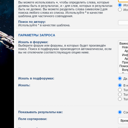
Вы можете использовать
+
, чтобы определить слова, которые
Иск
должны быть в результатах, и
-
для слов, которых в результатах
быть не должно. Вы можете разделить слова символом
|
для
Иск
поиска любого слова из списка. Используйте
*
в качестве
шаблона для частичного совпадения.
Поиск по автору:
Используйте * в качестве шаблона.
ПАРАМЕТРЫ ЗАПРОСА
Искать в форумах:
Выберите форум или форумы, в которых будет произведён
поиск. Поиск в подфорумах производится автоматически, если
вы не отключили соответствующую опцию ниже.
Искать в подфорумах:
Да
Искать:
В н
Тол
Тол
Тол
Показывать результаты как:
Со
Поле сортировки: