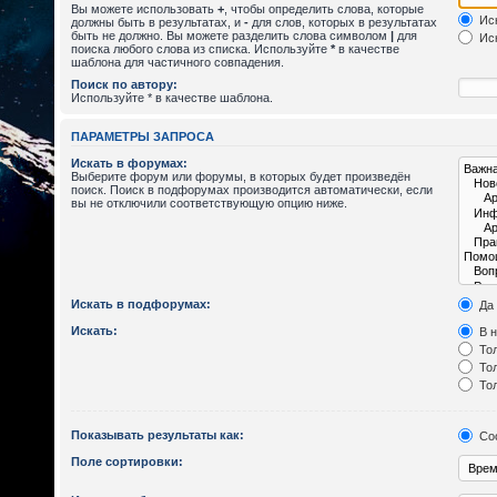
Вы можете использовать
+
, чтобы определить слова, которые
Иск
должны быть в результатах, и
-
для слов, которых в результатах
быть не должно. Вы можете разделить слова символом
|
для
Иск
поиска любого слова из списка. Используйте
*
в качестве
шаблона для частичного совпадения.
Поиск по автору:
Используйте * в качестве шаблона.
ПАРАМЕТРЫ ЗАПРОСА
Искать в форумах:
Выберите форум или форумы, в которых будет произведён
поиск. Поиск в подфорумах производится автоматически, если
вы не отключили соответствующую опцию ниже.
Искать в подфорумах:
Да
Искать:
В н
Тол
Тол
Тол
Показывать результаты как:
Со
Поле сортировки: