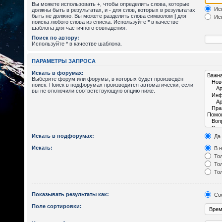
Вы можете использовать
+
, чтобы определить слова, которые
Иск
должны быть в результатах, и
-
для слов, которых в результатах
быть не должно. Вы можете разделить слова символом
|
для
Иск
поиска любого слова из списка. Используйте
*
в качестве
шаблона для частичного совпадения.
Поиск по автору:
Используйте * в качестве шаблона.
ПАРАМЕТРЫ ЗАПРОСА
Искать в форумах:
Выберите форум или форумы, в которых будет произведён
поиск. Поиск в подфорумах производится автоматически, если
вы не отключили соответствующую опцию ниже.
Искать в подфорумах:
Да
Искать:
В н
Тол
Тол
Тол
Показывать результаты как:
Со
Поле сортировки: